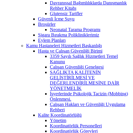
Davranışsal Bağımlılıklarda Danışmanlık
Rehber Kitabı
Glutensiz Tarifler
Güvenli İçme Suyu
Broşürler
Neonatal Tarama Programı
Sigara Bırakma Polikliniklerimiz
Eylem Planları
Kamu Hastaneleri Hizmetleri Başkanlığı
Hasta ve Çalışan Güvenliği Birimi
3359 Sayılı Sağlık Hizmetleri Temel
Kanunu
Çalışan Güvenliği Genelgesi
SAĞLIKTA KALİTENİN
GELİŞTİRİLMESİ VE
DEĞERLENDİRİLMESİNE DAİR
YÖNETMELİK
İşyerlerinde Psikolojik Tacizin (Mobbing)
Önlenmesi.
Çalışan Hakları ve Güvenliği Uygulama
Rehberi
Kalite Koordinatörlüğü
Yönetim
Koordinatörlük Personelleri
Koordinatörlük Görevleri