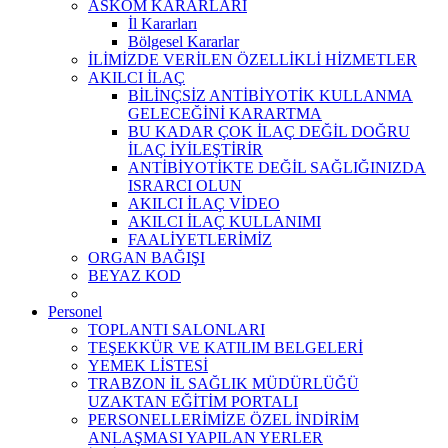
ASKOM KARARLARI
İl Kararları
Bölgesel Kararlar
İLİMİZDE VERİLEN ÖZELLİKLİ HİZMETLER
AKILCI İLAÇ
BİLİNÇSİZ ANTİBİYOTİK KULLANMA
GELECEĞİNİ KARARTMA
BU KADAR ÇOK İLAÇ DEĞİL DOĞRU
İLAÇ İYİLEŞTİRİR
ANTİBİYOTİKTE DEĞİL SAĞLIĞINIZDA
ISRARCI OLUN
AKILCI İLAÇ VİDEO
AKILCI İLAÇ KULLANIMI
FAALİYETLERİMİZ
ORGAN BAĞIŞI
BEYAZ KOD
Personel
TOPLANTI SALONLARI
TEŞEKKÜR VE KATILIM BELGELERİ
YEMEK LİSTESİ
TRABZON İL SAĞLIK MÜDÜRLÜĞÜ
UZAKTAN EĞİTİM PORTALI
PERSONELLERİMİZE ÖZEL İNDİRİM
ANLAŞMASI YAPILAN YERLER