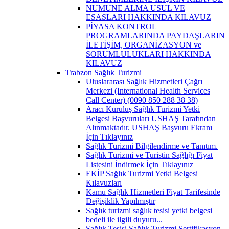
NUMUNE ALMA USUL VE
ESASLARI HAKKINDA KILAVUZ
PİYASA KONTROL
PROGRAMLARINDA PAYDAŞLARIN
İLETİŞİM, ORGANİZASYON ve
SORUMLULUKLARI HAKKINDA
KILAVUZ
Trabzon Sağlık Turizmi
Uluslararası Sağlık Hizmetleri Çağrı
Merkezi (International Health Services
Call Center) (0090 850 288 38 38)
Aracı Kuruluş Sağlık Turizmi Yetki
Belgesi Başvuruları USHAŞ Tarafından
Alınmaktadır. USHAŞ Başvuru Ekranı
İçin Tıklayınız
Sağlık Turizmi Bilgilendirme ve Tanıtım.
Sağlık Turizmi ve Turistin Sağlığı Fiyat
Listesini İndirmek İçin Tıklayınız
EKİP Sağlık Turizmi Yetki Belgesi
Kılavuzları
Kamu Sağlık Hizmetleri Fiyat Tarifesinde
Değişiklik Yapılmıştır
Sağlık turizmi sağlık tesisi yetki belgesi
bedeli ile ilgili duyuru...
Sağlık Tesisi Sağlık Turizmi Sertifikasyon