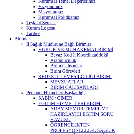
Kurumsal Temel Değerlerimiz
Vizyonumuz
Misyonumuz
Kurumsal Politikamız
Teşkilat Şeması
Kurum Logosu
Tarihçe
Birimler
İl Sağlık Müdürüne Bağlı Birimler
HUKUK VE MUHAKEMAT BİRİMİ
Beyaz Kod İl Koordinatörlüğü
Arabuluculuk
Birim Çalışanları
Birim Görevleri
REDES İL TEMESİLCİLİĞİ BİRİMİ
MEVZUATLAR
BİRİM ÇALIŞANLARI
Personel Hizmetleri Başkanlığı
SABİM / CİMER
EĞİTİM HİZMETLERİ BİRİMİ
ADAY MEMUR TEMEL VE
HAZIRLAYICI EĞİTİM SORU
HAVUZU
ÖĞRENCİLİKTEN
PROFESYONELLİĞE SAĞLIK