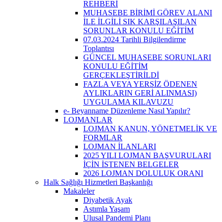
REHBERİ
MUHASEBE BİRİMİ GÖREV ALANI
İLE İLGİLİ SIK KARŞILAŞILAN
SORUNLAR KONULU EĞİTİM
07.03.2024 Tarihli Bilgilendirme
Toplantısı
GÜNCEL MUHASEBE SORUNLARI
KONULU EĞİTİM
GERÇEKLEŞTİRİLDİ
FAZLA VEYA YERSİZ ÖDENEN
AYLIKLARIN GERİ ALINMASI)
UYGULAMA KILAVUZU
e- Beyanname Düzenleme Nasıl Yapılır?
LOJMANLAR
LOJMAN KANUN, YÖNETMELİK VE
FORMLAR
LOJMAN İLANLARI
2025 YILI LOJMAN BAŞVURULARI
İÇİN İSTENEN BELGELER
2026 LOJMAN DOLULUK ORANI
Halk Sağlığı Hizmetleri Başkanlığı
Makaleler
Diyabetik Ayak
Astımla Yaşam
Ulusal Pandemi Planı