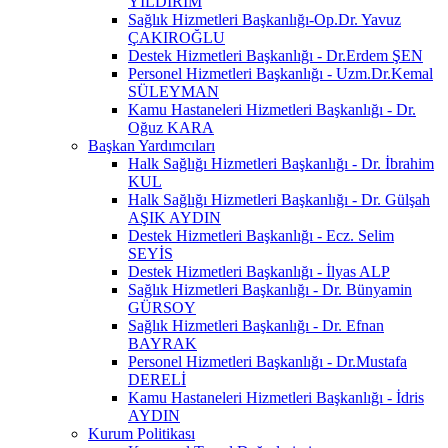
YILDIRIM
Sağlık Hizmetleri Başkanlığı-Op.Dr. Yavuz
ÇAKIROĞLU
Destek Hizmetleri Başkanlığı - Dr.Erdem ŞEN
Personel Hizmetleri Başkanlığı - Uzm.Dr.Kemal
SÜLEYMAN
Kamu Hastaneleri Hizmetleri Başkanlığı - Dr.
Oğuz KARA
Başkan Yardımcıları
Halk Sağlığı Hizmetleri Başkanlığı - Dr. İbrahim
KUL
Halk Sağlığı Hizmetleri Başkanlığı - Dr. Gülşah
AŞIK AYDIN
Destek Hizmetleri Başkanlığı - Ecz. Selim
SEYİS
Destek Hizmetleri Başkanlığı - İlyas ALP
Sağlık Hizmetleri Başkanlığı - Dr. Bünyamin
GÜRSOY
Sağlık Hizmetleri Başkanlığı - Dr. Efnan
BAYRAK
Personel Hizmetleri Başkanlığı - Dr.Mustafa
DERELİ
Kamu Hastaneleri Hizmetleri Başkanlığı - İdris
AYDIN
Kurum Politikası