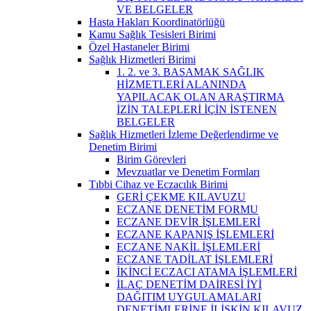
VE BELGELER
Hasta Hakları Koordinatörlüğü
Kamu Sağlık Tesisleri Birimi
Özel Hastaneler Birimi
Sağlık Hizmetleri Birimi
1. 2. ve 3. BASAMAK SAĞLIK
HİZMETLERİ ALANINDA
YAPILACAK OLAN ARAŞTIRMA
İZİN TALEPLERİ İÇİN İSTENEN
BELGELER
Sağlık Hizmetleri İzleme Değerlendirme ve
Denetim Birimi
Birim Görevleri
Mevzuatlar ve Denetim Formları
Tıbbi Cihaz ve Eczacılık Birimi
GERİ ÇEKME KILAVUZU
ECZANE DENETİM FORMU
ECZANE DEVİR İŞLEMLERİ
ECZANE KAPANIŞ İŞLEMLERİ
ECZANE NAKİL İŞLEMLERİ
ECZANE TADİLAT İŞLEMLERİ
İKİNCİ ECZACI ATAMA İŞLEMLERİ
İLAÇ DENETİM DAİRESİ İYİ
DAĞITIM UYGULAMALARI
DENETİMLERİNE İLİŞKİN KILAVUZ