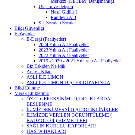
Merkezi (KETEM) Danışmanlığı
Ulaşım ve İletişim
Nasıl Gidilir ?
Randevu Al !
Sık Sorulan Sorular
Bilgi Güvenliği
E-Yayınlar
E-Dergi (Faaliyetler)
2024 Yılına Ait Faaliyetler
2023 Yılına Ait Faaliyetler
2022 Yılına Ait Faaliyetler
2019 - 2020 - 2021 Yıllarına Ait Faaliyetler
Biz Eskiden Ne İdik
Arşiv - Kitap
ASLİ İLE LİMON
ASLI İLE LİMON DİŞLER DİYARINDA
Bilgi Edinme
Merak Ettikleriniz
ÖZEL GEREKSİNİMLİ ÇOCUKLARDA
BESLENME
İLİMİZDEKİ MESAİ DIŞI POLİKLİNİKLER
İLİMİZDE VERİLEN GÖRÜNTÜLEME (
RADYOLOJİ ) HİZMETLERİ
SAĞLIK KURULU RAPORLARI
HASTA HAKLARI