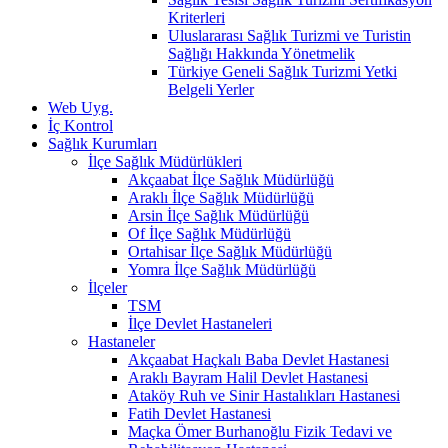
Kriterleri
Uluslararası Sağlık Turizmi ve Turistin
Sağlığı Hakkında Yönetmelik
Türkiye Geneli Sağlık Turizmi Yetki
Belgeli Yerler
Web Uyg.
İç Kontrol
Sağlık Kurumları
İlçe Sağlık Müdürlükleri
Akçaabat İlçe Sağlık Müdürlüğü
Araklı İlçe Sağlık Müdürlüğü
Arsin İlçe Sağlık Müdürlüğü
Of İlçe Sağlık Müdürlüğü
Ortahisar İlçe Sağlık Müdürlüğü
Yomra İlçe Sağlık Müdürlüğü
İlçeler
TSM
İlçe Devlet Hastaneleri
Hastaneler
Akçaabat Haçkalı Baba Devlet Hastanesi
Araklı Bayram Halil Devlet Hastanesi
Ataköy Ruh ve Sinir Hastalıkları Hastanesi
Fatih Devlet Hastanesi
Maçka Ömer Burhanoğlu Fizik Tedavi ve