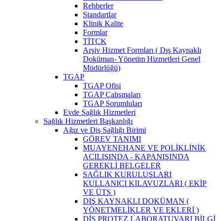
Rehberler
Standartlar
Klinik Kalite
Formlar
TİTCK
Arşiv Hizmet Formları ( Dış Kaynaklı
Doküman- Yönetim Hizmetleri Genel
Müdürlüğü)
TGAP
TGAP Ofisi
TGAP Çalışmaları
TGAP Sorumluları
Evde Sağlık Hizmetleri
Sağlık Hizmetleri Başkanlığı
Ağız ve Diş Sağlığı Birimi
GÖREV TANIMI
MUAYENEHANE VE POLİKLİNİK
AÇILIŞINDA - KAPANIŞINDA
GEREKLİ BELGELER
SAĞLIK KURULUŞLARI
KULLANICI KILAVUZLARI ( EKİP
VE ÜTS )
DIŞ KAYNAKLI DOKÜMAN (
YÖNETMELİKLER VE EKLERİ )
DİŞ PROTEZ LABORATUVARI BİLGİ