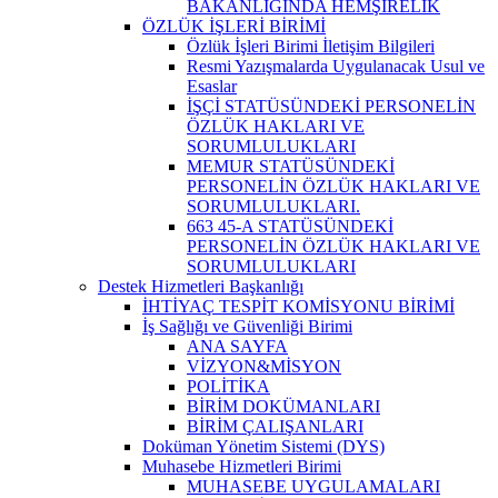
BAKANLIĞINDA HEMŞİRELİK
ÖZLÜK İŞLERİ BİRİMİ
Özlük İşleri Birimi İletişim Bilgileri
Resmi Yazışmalarda Uygulanacak Usul ve
Esaslar
İŞÇİ STATÜSÜNDEKİ PERSONELİN
ÖZLÜK HAKLARI VE
SORUMLULUKLARI
MEMUR STATÜSÜNDEKİ
PERSONELİN ÖZLÜK HAKLARI VE
SORUMLULUKLARI.
663 45-A STATÜSÜNDEKİ
PERSONELİN ÖZLÜK HAKLARI VE
SORUMLULUKLARI
Destek Hizmetleri Başkanlığı
İHTİYAÇ TESPİT KOMİSYONU BİRİMİ
İş Sağlığı ve Güvenliği Birimi
ANA SAYFA
VİZYON&MİSYON
POLİTİKA
BİRİM DOKÜMANLARI
BİRİM ÇALIŞANLARI
Doküman Yönetim Sistemi (DYS)
Muhasebe Hizmetleri Birimi
MUHASEBE UYGULAMALARI