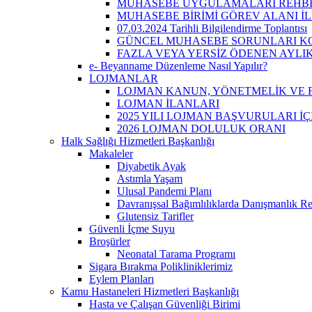
MUHASEBE UYGULAMALARI REHB
MUHASEBE BİRİMİ GÖREV ALANI İL
07.03.2024 Tarihli Bilgilendirme Toplantısı
GÜNCEL MUHASEBE SORUNLARI KO
FAZLA VEYA YERSİZ ÖDENEN AYLI
e- Beyanname Düzenleme Nasıl Yapılır?
LOJMANLAR
LOJMAN KANUN, YÖNETMELİK VE
LOJMAN İLANLARI
2025 YILI LOJMAN BAŞVURULARI İ
2026 LOJMAN DOLULUK ORANI
Halk Sağlığı Hizmetleri Başkanlığı
Makaleler
Diyabetik Ayak
Astımla Yaşam
Ulusal Pandemi Planı
Davranışsal Bağımlılıklarda Danışmanlık Re
Glutensiz Tarifler
Güvenli İçme Suyu
Broşürler
Neonatal Tarama Programı
Sigara Bırakma Polikliniklerimiz
Eylem Planları
Kamu Hastaneleri Hizmetleri Başkanlığı
Hasta ve Çalışan Güvenliği Birimi