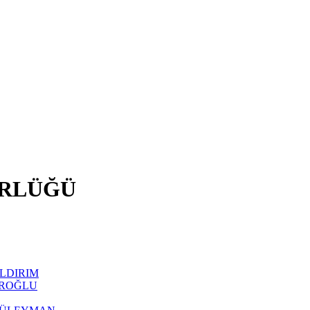
ÜRLÜĞÜ
 YILDIRIM
AKIROĞLU