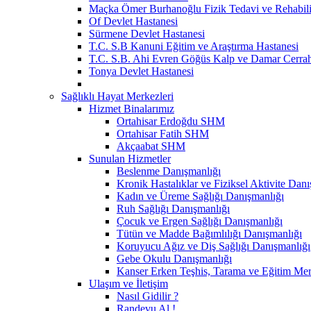
Maçka Ömer Burhanoğlu Fizik Tedavi ve Rehabili
Of Devlet Hastanesi
Sürmene Devlet Hastanesi
T.C. S.B Kanuni Eğitim ve Araştırma Hastanesi
T.C. S.B. Ahi Evren Göğüs Kalp ve Damar Cerrahi
Tonya Devlet Hastanesi
Sağlıklı Hayat Merkezleri
Hizmet Binalarımız
Ortahisar Erdoğdu SHM
Ortahisar Fatih SHM
Akçaabat SHM
Sunulan Hizmetler
Beslenme Danışmanlığı
Kronik Hastalıklar ve Fiziksel Aktivite Dan
Kadın ve Üreme Sağlığı Danışmanlığı
Ruh Sağlığı Danışmanlığı
Çocuk ve Ergen Sağlığı Danışmanlığı
Tütün ve Madde Bağımlılığı Danışmanlığı
Koruyucu Ağız ve Diş Sağlığı Danışmanlığı
Gebe Okulu Danışmanlığı
Kanser Erken Teşhis, Tarama ve Eğitim M
Ulaşım ve İletişim
Nasıl Gidilir ?
Randevu Al !