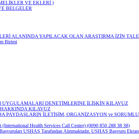
ELİKLER VE EKLERİ )
 VE BELGELER
ETLERİ ALANINDA YAPILACAK OLAN ARAŞTIRMA İZİN TALE
im Birimi
IM UYGULAMALARI DENETİMLERİNE İLİŞKİN KILAVUZ
 HAKKINDA KILAVUZ
A PAYDAŞLARIN İLETİŞİM, ORGANİZASYON ve SORUML
i (International Health Services Call Center) (0090 850 288 38 38)
i Başvuruları USHAŞ Tarafından Alınmaktadır. USHAŞ Başvuru Ekranı 