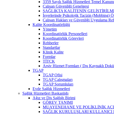
3359 Sayılı Sağlık Hizmetleri Temel Kanun
Çalışan Güvenliği Genelgesi
SAĞLIKTA KALİTENİN GELİŞTİRİL
İşyerlerinde Psikolojik Tacizin (Mobbing) 
Çalışan Hakları ve Güvenliği Uygulama Re
Kalite Koordinatörlüğü
Yönetim
Koordinatörlük Personelleri
Koordinatörlük Görevleri
Rehberler
Standartlar
Klinik Kalite
Formlar
TİTCK
Arşiv Hizmet Formları ( Dış Kaynaklı Dok
TGAP
TGAP Ofisi
TGAP Çalışmaları
TGAP Sorumluları
Evde Sağlık Hizmetleri
Sağlık Hizmetleri Başkanlığı
Ağız ve Diş Sağlığı Birimi
GÖREV TANIMI
MUAYENEHANE VE POLİKLİNİK AÇI
SAĞLIK KURULUŞLARI KULLANICI KI