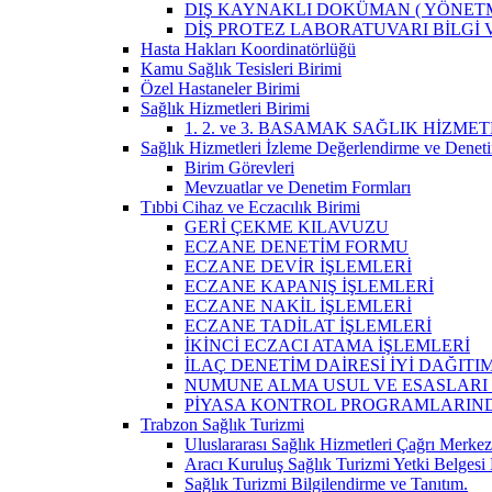
DIŞ KAYNAKLI DOKÜMAN ( YÖNETM
DİŞ PROTEZ LABORATUVARI BİLGİ
Hasta Hakları Koordinatörlüğü
Kamu Sağlık Tesisleri Birimi
Özel Hastaneler Birimi
Sağlık Hizmetleri Birimi
1. 2. ve 3. BASAMAK SAĞLIK HİZM
Sağlık Hizmetleri İzleme Değerlendirme ve Denet
Birim Görevleri
Mevzuatlar ve Denetim Formları
Tıbbi Cihaz ve Eczacılık Birimi
GERİ ÇEKME KILAVUZU
ECZANE DENETİM FORMU
ECZANE DEVİR İŞLEMLERİ
ECZANE KAPANIŞ İŞLEMLERİ
ECZANE NAKİL İŞLEMLERİ
ECZANE TADİLAT İŞLEMLERİ
İKİNCİ ECZACI ATAMA İŞLEMLERİ
İLAÇ DENETİM DAİRESİ İYİ DAĞIT
NUMUNE ALMA USUL VE ESASLARI
PİYASA KONTROL PROGRAMLARIND
Trabzon Sağlık Turizmi
Uluslararası Sağlık Hizmetleri Çağrı Merkez
Aracı Kuruluş Sağlık Turizmi Yetki Belges
Sağlık Turizmi Bilgilendirme ve Tanıtım.