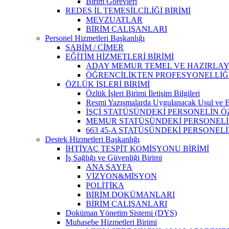
Birim Görevleri
REDES İL TEMESİLCİLİĞİ BİRİMİ
MEVZUATLAR
BİRİM ÇALIŞANLARI
Personel Hizmetleri Başkanlığı
SABİM / CİMER
EĞİTİM HİZMETLERİ BİRİMİ
ADAY MEMUR TEMEL VE HAZIRLAYI
ÖĞRENCİLİKTEN PROFESYONELLİĞ
ÖZLÜK İŞLERİ BİRİMİ
Özlük İşleri Birimi İletişim Bilgileri
Resmi Yazışmalarda Uygulanacak Usul ve E
İŞÇİ STATÜSÜNDEKİ PERSONELİN
MEMUR STATÜSÜNDEKİ PERSONELİ
663 45-A STATÜSÜNDEKİ PERSONE
Destek Hizmetleri Başkanlığı
İHTİYAÇ TESPİT KOMİSYONU BİRİMİ
İş Sağlığı ve Güvenliği Birimi
ANA SAYFA
VİZYON&MİSYON
POLİTİKA
BİRİM DOKÜMANLARI
BİRİM ÇALIŞANLARI
Doküman Yönetim Sistemi (DYS)
Muhasebe Hizmetleri Birimi