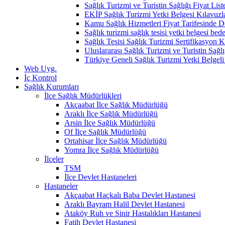
Sağlık Turizmi ve Turistin Sağlığı Fiyat List
EKİP Sağlık Turizmi Yetki Belgesi Kılavuzla
Kamu Sağlık Hizmetleri Fiyat Tarifesinde De
Sağlık turizmi sağlık tesisi yetki belgesi bedel
Sağlık Tesisi Sağlık Turizmi Sertifikasyon Kr
Uluslararası Sağlık Turizmi ve Turistin Sağ
Türkiye Geneli Sağlık Turizmi Yetki Belgeli
Web Uyg.
İç Kontrol
Sağlık Kurumları
İlçe Sağlık Müdürlükleri
Akçaabat İlçe Sağlık Müdürlüğü
Araklı İlçe Sağlık Müdürlüğü
Arsin İlçe Sağlık Müdürlüğü
Of İlçe Sağlık Müdürlüğü
Ortahisar İlçe Sağlık Müdürlüğü
Yomra İlçe Sağlık Müdürlüğü
İlçeler
TSM
İlçe Devlet Hastaneleri
Hastaneler
Akçaabat Haçkalı Baba Devlet Hastanesi
Araklı Bayram Halil Devlet Hastanesi
Ataköy Ruh ve Sinir Hastalıkları Hastanesi
Fatih Devlet Hastanesi