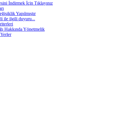
esini İndirmek İçin Tıklayınız
rı
ğişiklik Yapılmıştır
i ile ilgili duyuru...
iterleri
lığı Hakkında Yönetmelik
 Yerler