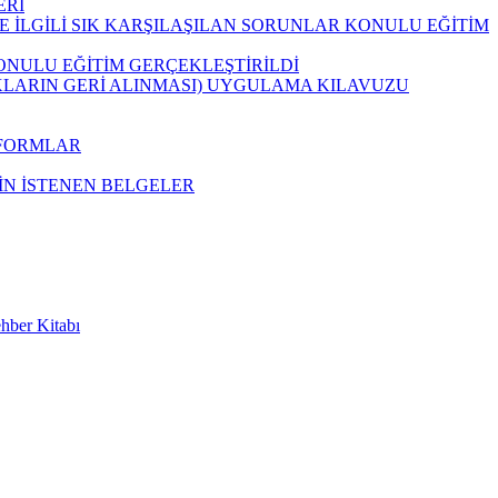
ERİ
E İLGİLİ SIK KARŞILAŞILAN SORUNLAR KONULU EĞİTİM
NULU EĞİTİM GERÇEKLEŞTİRİLDİ
KLARIN GERİ ALINMASI) UYGULAMA KILAVUZU
 FORMLAR
ÇİN İSTENEN BELGELER
hber Kitabı