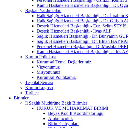
Personel Hizmetleri Başkanlığı - Uzm.Dr.Kem
Kamu Hastaneleri Hizmetleri Başkanlığı - Dr. 
Başkan Yardımcıları
Halk Sağlığı Hizmetleri Başkanlığı - Dr. İbrahim
Halk Sağlığı Hizmetleri Başkanlığı - Dr. Gülşa
Destek Hizmetleri Başkanlığı - Ecz. Selim SEYİS
Destek Hizmetleri Başkanlığı - İlyas ALP
Sağlık Hizmetleri Başkanlığı - Dr. Bünyamin 
Sağlık Hizmetleri Başkanlığı - Dr. Efnan BAYR
Personel Hizmetleri Başkanlığı - Dr.Mustafa DE
Kamu Hastaneleri Hizmetleri Başkanlığı - İdris 
Kurum Politikası
Kurumsal Temel Değerlerimiz
Vizyonumuz
Misyonumuz
Kurumsal Politikamız
Teşkilat Şeması
Kurum Logosu
Tarihçe
Birimler
İl Sağlık Müdürüne Bağlı Birimler
HUKUK VE MUHAKEMAT BİRİMİ
Beyaz Kod İl Koordinatörlüğü
Arabuluculuk
Birim Çalışanları