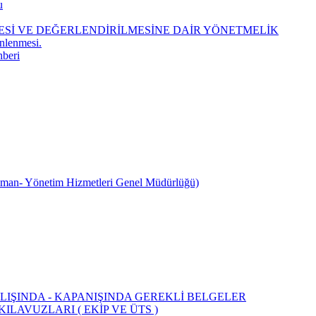
u
MESİ VE DEĞERLENDİRİLMESİNE DAİR YÖNETMELİK
Önlenmesi.
hberi
üman- Yönetim Hizmetleri Genel Müdürlüğü)
LIŞINDA - KAPANIŞINDA GEREKLİ BELGELER
LAVUZLARI ( EKİP VE ÜTS )