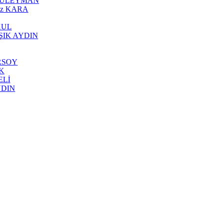
al SÜLEYMAN
Oğuz KARA
 KUL
h AŞIK AYDIN
GÜRSOY
AK
RELİ
AYDIN