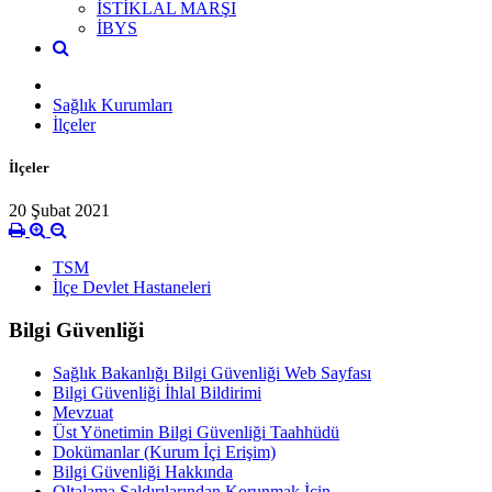
İSTİKLAL MARŞI
İBYS
Sağlık Kurumları
İlçeler
İlçeler
20 Şubat 2021
TSM
İlçe Devlet Hastaneleri
Bilgi Güvenliği
Sağlık Bakanlığı Bilgi Güvenliği Web Sayfası
Bilgi Güvenliği İhlal Bildirimi
Mevzuat
Üst Yönetimin Bilgi Güvenliği Taahhüdü
Dokümanlar (Kurum İçi Erişim)
Bilgi Güvenliği Hakkında
Oltalama Saldırılarından Korunmak İçin