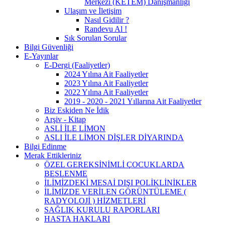
Merkezi (KETEM) Danışmanlığı
Ulaşım ve İletişim
Nasıl Gidilir ?
Randevu Al !
Sık Sorulan Sorular
Bilgi Güvenliği
E-Yayınlar
E-Dergi (Faaliyetler)
2024 Yılına Ait Faaliyetler
2023 Yılına Ait Faaliyetler
2022 Yılına Ait Faaliyetler
2019 - 2020 - 2021 Yıllarına Ait Faaliyetler
Biz Eskiden Ne İdik
Arşiv - Kitap
ASLİ İLE LİMON
ASLI İLE LİMON DİŞLER DİYARINDA
Bilgi Edinme
Merak Ettikleriniz
ÖZEL GEREKSİNİMLİ ÇOCUKLARDA
BESLENME
İLİMİZDEKİ MESAİ DIŞI POLİKLİNİKLER
İLİMİZDE VERİLEN GÖRÜNTÜLEME (
RADYOLOJİ ) HİZMETLERİ
SAĞLIK KURULU RAPORLARI
HASTA HAKLARI