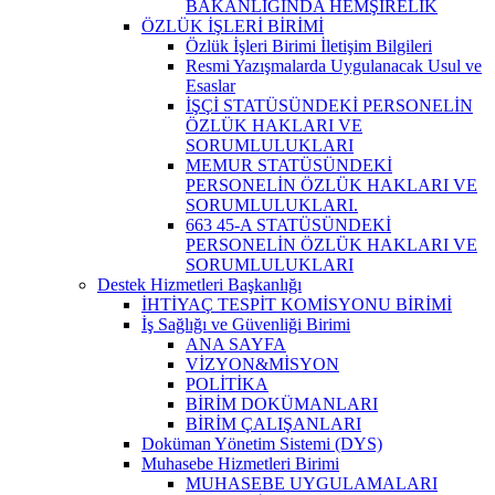
BAKANLIĞINDA HEMŞİRELİK
ÖZLÜK İŞLERİ BİRİMİ
Özlük İşleri Birimi İletişim Bilgileri
Resmi Yazışmalarda Uygulanacak Usul ve
Esaslar
İŞÇİ STATÜSÜNDEKİ PERSONELİN
ÖZLÜK HAKLARI VE
SORUMLULUKLARI
MEMUR STATÜSÜNDEKİ
PERSONELİN ÖZLÜK HAKLARI VE
SORUMLULUKLARI.
663 45-A STATÜSÜNDEKİ
PERSONELİN ÖZLÜK HAKLARI VE
SORUMLULUKLARI
Destek Hizmetleri Başkanlığı
İHTİYAÇ TESPİT KOMİSYONU BİRİMİ
İş Sağlığı ve Güvenliği Birimi
ANA SAYFA
VİZYON&MİSYON
POLİTİKA
BİRİM DOKÜMANLARI
BİRİM ÇALIŞANLARI
Doküman Yönetim Sistemi (DYS)
Muhasebe Hizmetleri Birimi
MUHASEBE UYGULAMALARI