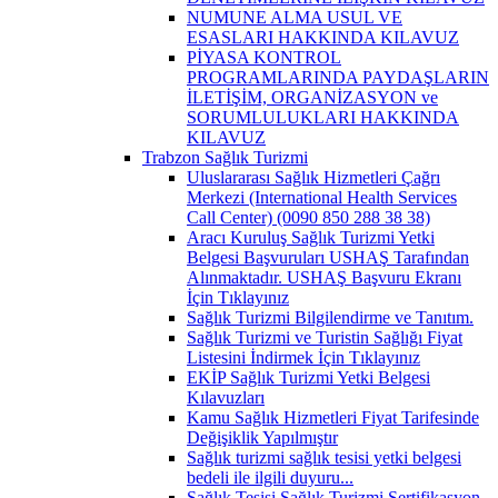
NUMUNE ALMA USUL VE
ESASLARI HAKKINDA KILAVUZ
PİYASA KONTROL
PROGRAMLARINDA PAYDAŞLARIN
İLETİŞİM, ORGANİZASYON ve
SORUMLULUKLARI HAKKINDA
KILAVUZ
Trabzon Sağlık Turizmi
Uluslararası Sağlık Hizmetleri Çağrı
Merkezi (International Health Services
Call Center) (0090 850 288 38 38)
Aracı Kuruluş Sağlık Turizmi Yetki
Belgesi Başvuruları USHAŞ Tarafından
Alınmaktadır. USHAŞ Başvuru Ekranı
İçin Tıklayınız
Sağlık Turizmi Bilgilendirme ve Tanıtım.
Sağlık Turizmi ve Turistin Sağlığı Fiyat
Listesini İndirmek İçin Tıklayınız
EKİP Sağlık Turizmi Yetki Belgesi
Kılavuzları
Kamu Sağlık Hizmetleri Fiyat Tarifesinde
Değişiklik Yapılmıştır
Sağlık turizmi sağlık tesisi yetki belgesi
bedeli ile ilgili duyuru...
Sağlık Tesisi Sağlık Turizmi Sertifikasyon