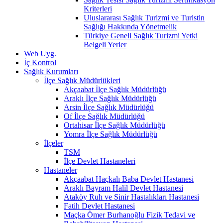
Kriterleri
Uluslararası Sağlık Turizmi ve Turistin
Sağlığı Hakkında Yönetmelik
Türkiye Geneli Sağlık Turizmi Yetki
Belgeli Yerler
Web Uyg.
İç Kontrol
Sağlık Kurumları
İlçe Sağlık Müdürlükleri
Akçaabat İlçe Sağlık Müdürlüğü
Araklı İlçe Sağlık Müdürlüğü
Arsin İlçe Sağlık Müdürlüğü
Of İlçe Sağlık Müdürlüğü
Ortahisar İlçe Sağlık Müdürlüğü
Yomra İlçe Sağlık Müdürlüğü
İlçeler
TSM
İlçe Devlet Hastaneleri
Hastaneler
Akçaabat Haçkalı Baba Devlet Hastanesi
Araklı Bayram Halil Devlet Hastanesi
Ataköy Ruh ve Sinir Hastalıkları Hastanesi
Fatih Devlet Hastanesi
Maçka Ömer Burhanoğlu Fizik Tedavi ve