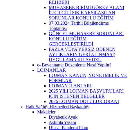
REHBERİ
MUHASEBE BİRİMİ GÖREV ALANI
İLE İLGİLİ SIK KARŞILAŞILAN
SORUNLAR KONULU EĞİTİM
07.03.2024 Tarihli Bilgilendirme
Toplantısı
GÜNCEL MUHASEBE SORUNLARI
KONULU EĞİTİM
GERÇEKLEŞTİRİLDİ
FAZLA VEYA YERSİZ ÖDENEN
AYLIKLARIN GERİ ALINMASI)
UYGULAMA KILAVUZU
e- Beyanname Düzenleme Nasıl Yapılır?
LOJMANLAR
LOJMAN KANUN, YÖNETMELİK VE
FORMLAR
LOJMAN İLANLARI
2025 YILI LOJMAN BAŞVURULARI
İÇİN İSTENEN BELGELER
2026 LOJMAN DOLULUK ORANI
Halk Sağlığı Hizmetleri Başkanlığı
Makaleler
Diyabetik Ayak
Astımla Yaşam
Ulusal Pandemi Planı