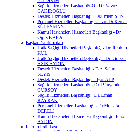
YILDIRIM
Sağlık Hizmetleri Başkanlığı-Op.Dr. Yavuz
ÇAKIROĞLU
Destek Hizmetleri Başkanlığı - Dr.Erdem ŞEN
Personel Hizmetleri Başkanlığı - Uzm.Dr.Kemal
SÜLEYMAN
Kamu Hastaneleri Hizmetleri Başkanlığı - Dr.
Oğuz KARA
Başkan Yardımcıları
Halk Sağlığı Hizmetleri Başkanlığı - Dr. İbrahim
KUL
Halk Sağlığı Hizmetleri Başkanlığı - Dr. Gülşah
AŞIK AYDIN
Destek Hizmetleri Başkanlığı - Ecz. Selim
SEYİS
Destek Hizmetleri Başkanlığı - İlyas ALP
Sağlık Hizmetleri Başkanlığı - Dr. Bünyamin
GÜRSOY
Sağlık Hizmetleri Başkanlığı - Dr. Efnan
BAYRAK
Personel Hizmetleri Başkanlığı - Dr.Mustafa
DERELİ
Kamu Hastaneleri Hizmetleri Başkanlığı - İdris
AYDIN
Kurum Politikası