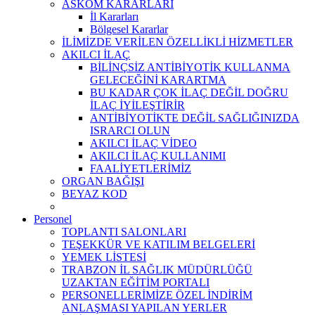
ASKOM KARARLARI
İl Kararları
Bölgesel Kararlar
İLİMİZDE VERİLEN ÖZELLİKLİ HİZMETLER
AKILCI İLAÇ
BİLİNÇSİZ ANTİBİYOTİK KULLANMA
GELECEĞİNİ KARARTMA
BU KADAR ÇOK İLAÇ DEĞİL DOĞRU
İLAÇ İYİLEŞTİRİR
ANTİBİYOTİKTE DEĞİL SAĞLIĞINIZDA
ISRARCI OLUN
AKILCI İLAÇ VİDEO
AKILCI İLAÇ KULLANIMI
FAALİYETLERİMİZ
ORGAN BAĞIŞI
BEYAZ KOD
Personel
TOPLANTI SALONLARI
TEŞEKKÜR VE KATILIM BELGELERİ
YEMEK LİSTESİ
TRABZON İL SAĞLIK MÜDÜRLÜĞÜ
UZAKTAN EĞİTİM PORTALI
PERSONELLERİMİZE ÖZEL İNDİRİM
ANLAŞMASI YAPILAN YERLER