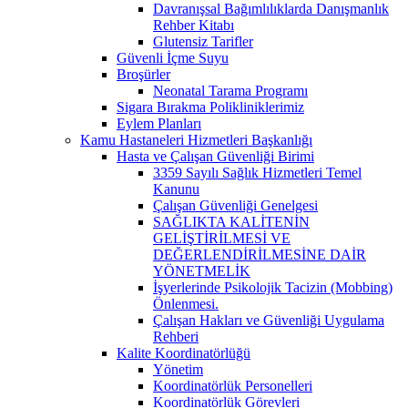
Davranışsal Bağımlılıklarda Danışmanlık
Rehber Kitabı
Glutensiz Tarifler
Güvenli İçme Suyu
Broşürler
Neonatal Tarama Programı
Sigara Bırakma Polikliniklerimiz
Eylem Planları
Kamu Hastaneleri Hizmetleri Başkanlığı
Hasta ve Çalışan Güvenliği Birimi
3359 Sayılı Sağlık Hizmetleri Temel
Kanunu
Çalışan Güvenliği Genelgesi
SAĞLIKTA KALİTENİN
GELİŞTİRİLMESİ VE
DEĞERLENDİRİLMESİNE DAİR
YÖNETMELİK
İşyerlerinde Psikolojik Tacizin (Mobbing)
Önlenmesi.
Çalışan Hakları ve Güvenliği Uygulama
Rehberi
Kalite Koordinatörlüğü
Yönetim
Koordinatörlük Personelleri
Koordinatörlük Görevleri