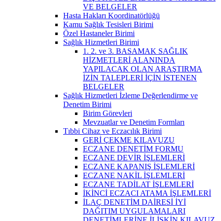
VE BELGELER
Hasta Hakları Koordinatörlüğü
Kamu Sağlık Tesisleri Birimi
Özel Hastaneler Birimi
Sağlık Hizmetleri Birimi
1. 2. ve 3. BASAMAK SAĞLIK
HİZMETLERİ ALANINDA
YAPILACAK OLAN ARAŞTIRMA
İZİN TALEPLERİ İÇİN İSTENEN
BELGELER
Sağlık Hizmetleri İzleme Değerlendirme ve
Denetim Birimi
Birim Görevleri
Mevzuatlar ve Denetim Formları
Tıbbi Cihaz ve Eczacılık Birimi
GERİ ÇEKME KILAVUZU
ECZANE DENETİM FORMU
ECZANE DEVİR İŞLEMLERİ
ECZANE KAPANIŞ İŞLEMLERİ
ECZANE NAKİL İŞLEMLERİ
ECZANE TADİLAT İŞLEMLERİ
İKİNCİ ECZACI ATAMA İŞLEMLERİ
İLAÇ DENETİM DAİRESİ İYİ
DAĞITIM UYGULAMALARI
DENETİMLERİNE İLİŞKİN KILAVUZ