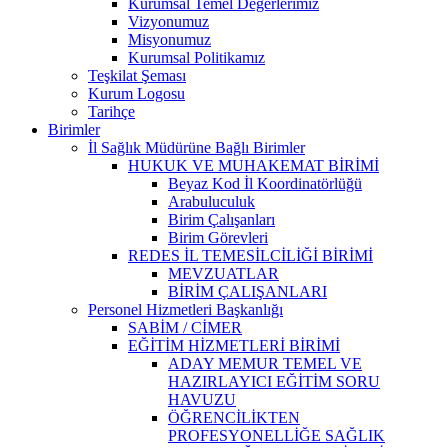
Kurumsal Temel Değerlerimiz
Vizyonumuz
Misyonumuz
Kurumsal Politikamız
Teşkilat Şeması
Kurum Logosu
Tarihçe
Birimler
İl Sağlık Müdürüne Bağlı Birimler
HUKUK VE MUHAKEMAT BİRİMİ
Beyaz Kod İl Koordinatörlüğü
Arabuluculuk
Birim Çalışanları
Birim Görevleri
REDES İL TEMESİLCİLİĞİ BİRİMİ
MEVZUATLAR
BİRİM ÇALIŞANLARI
Personel Hizmetleri Başkanlığı
SABİM / CİMER
EĞİTİM HİZMETLERİ BİRİMİ
ADAY MEMUR TEMEL VE
HAZIRLAYICI EĞİTİM SORU
HAVUZU
ÖĞRENCİLİKTEN
PROFESYONELLİĞE SAĞLIK