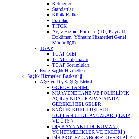
Rehberler
Standartlar
Klinik Kalite
Formlar
TİTCK
Arşiv Hizmet Formları ( Dış Kaynaklı
Doküman- Yönetim Hizmetleri Genel
Müdürlüğü)
TGAP
TGAP Ofisi
TGAP Çalışmaları
TGAP Sorumluları
Evde Sağlık Hizmetleri
Sağlık Hizmetleri Başkanlığı
Ağız ve Diş Sağlığı Birimi
GÖREV TANIMI
MUAYENEHANE VE POLİKLİNİK
AÇILIŞINDA - KAPANIŞINDA
GEREKLİ BELGELER
SAĞLIK KURULUŞLARI
KULLANICI KILAVUZLARI ( EKİP
VE ÜTS )
DIŞ KAYNAKLI DOKÜMAN (
YÖNETMELİKLER VE EKLERİ )
DİŞ PROTEZ LABORATUVARI BİLGİ