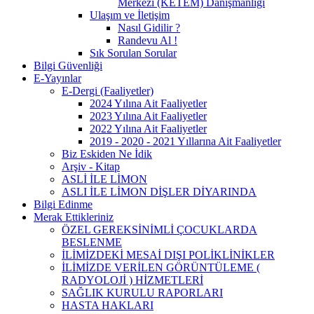
Merkezi (KETEM) Danışmanlığı
Ulaşım ve İletişim
Nasıl Gidilir ?
Randevu Al !
Sık Sorulan Sorular
Bilgi Güvenliği
E-Yayınlar
E-Dergi (Faaliyetler)
2024 Yılına Ait Faaliyetler
2023 Yılına Ait Faaliyetler
2022 Yılına Ait Faaliyetler
2019 - 2020 - 2021 Yıllarına Ait Faaliyetler
Biz Eskiden Ne İdik
Arşiv - Kitap
ASLİ İLE LİMON
ASLI İLE LİMON DİŞLER DİYARINDA
Bilgi Edinme
Merak Ettikleriniz
ÖZEL GEREKSİNİMLİ ÇOCUKLARDA
BESLENME
İLİMİZDEKİ MESAİ DIŞI POLİKLİNİKLER
İLİMİZDE VERİLEN GÖRÜNTÜLEME (
RADYOLOJİ ) HİZMETLERİ
SAĞLIK KURULU RAPORLARI
HASTA HAKLARI