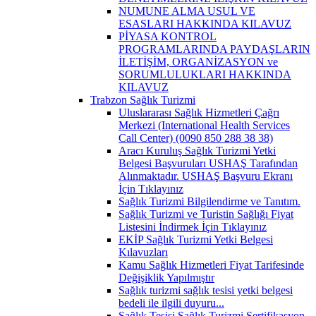
NUMUNE ALMA USUL VE
ESASLARI HAKKINDA KILAVUZ
PİYASA KONTROL
PROGRAMLARINDA PAYDAŞLARIN
İLETİŞİM, ORGANİZASYON ve
SORUMLULUKLARI HAKKINDA
KILAVUZ
Trabzon Sağlık Turizmi
Uluslararası Sağlık Hizmetleri Çağrı
Merkezi (International Health Services
Call Center) (0090 850 288 38 38)
Aracı Kuruluş Sağlık Turizmi Yetki
Belgesi Başvuruları USHAŞ Tarafından
Alınmaktadır. USHAŞ Başvuru Ekranı
İçin Tıklayınız
Sağlık Turizmi Bilgilendirme ve Tanıtım.
Sağlık Turizmi ve Turistin Sağlığı Fiyat
Listesini İndirmek İçin Tıklayınız
EKİP Sağlık Turizmi Yetki Belgesi
Kılavuzları
Kamu Sağlık Hizmetleri Fiyat Tarifesinde
Değişiklik Yapılmıştır
Sağlık turizmi sağlık tesisi yetki belgesi
bedeli ile ilgili duyuru...
Sağlık Tesisi Sağlık Turizmi Sertifikasyon