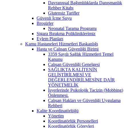
Davranışsal Bağımlılıklarda Danışmanlık
Rehber Kitabı
Glutensiz Tarifler
Güvenli İçme Suyu
Broşürler
Neonatal Tarama Programı
Sigara Bırakma Polikliniklerimiz
Eylem Planları
Kamu Hastaneleri Hizmetleri Başkanlığı
Hasta ve Çalışan Güvenliği Birimi
3359 Sayılı Sağlık Hizmetleri Temel
Kanunu
Çalışan Güvenliği Genelgesi
SAĞLIKTA KALİTENİN
GELİŞTİRİLMESİ VE
DEĞERLENDİRİLMESİNE DAİR
YÖNETMELİK
İşyerlerinde Psikolojik Tacizin (Mobbing)
Önlenmesi.
Çalışan Hakları ve Güvenliği Uygulama
Rehberi
Kalite Koordinatörlüğü
Yönetim
Koordinatörlük Personelleri
Koordinatörlük Görevleri