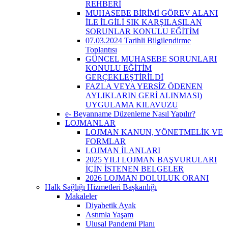
REHBERİ
MUHASEBE BİRİMİ GÖREV ALANI
İLE İLGİLİ SIK KARŞILAŞILAN
SORUNLAR KONULU EĞİTİM
07.03.2024 Tarihli Bilgilendirme
Toplantısı
GÜNCEL MUHASEBE SORUNLARI
KONULU EĞİTİM
GERÇEKLEŞTİRİLDİ
FAZLA VEYA YERSİZ ÖDENEN
AYLIKLARIN GERİ ALINMASI)
UYGULAMA KILAVUZU
e- Beyanname Düzenleme Nasıl Yapılır?
LOJMANLAR
LOJMAN KANUN, YÖNETMELİK VE
FORMLAR
LOJMAN İLANLARI
2025 YILI LOJMAN BAŞVURULARI
İÇİN İSTENEN BELGELER
2026 LOJMAN DOLULUK ORANI
Halk Sağlığı Hizmetleri Başkanlığı
Makaleler
Diyabetik Ayak
Astımla Yaşam
Ulusal Pandemi Planı