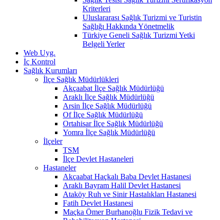
Kriterleri
Uluslararası Sağlık Turizmi ve Turistin
Sağlığı Hakkında Yönetmelik
Türkiye Geneli Sağlık Turizmi Yetki
Belgeli Yerler
Web Uyg.
İç Kontrol
Sağlık Kurumları
İlçe Sağlık Müdürlükleri
Akçaabat İlçe Sağlık Müdürlüğü
Araklı İlçe Sağlık Müdürlüğü
Arsin İlçe Sağlık Müdürlüğü
Of İlçe Sağlık Müdürlüğü
Ortahisar İlçe Sağlık Müdürlüğü
Yomra İlçe Sağlık Müdürlüğü
İlçeler
TSM
İlçe Devlet Hastaneleri
Hastaneler
Akçaabat Haçkalı Baba Devlet Hastanesi
Araklı Bayram Halil Devlet Hastanesi
Ataköy Ruh ve Sinir Hastalıkları Hastanesi
Fatih Devlet Hastanesi
Maçka Ömer Burhanoğlu Fizik Tedavi ve