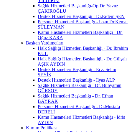
YILDIRIM
Sağlık Hizmetleri Başkanlığı-Op.Dr. Yavuz
ÇAKIROĞLU
Destek Hizmetleri Başkanlığı - Dr.Erdem ŞEN
Personel Hizmetleri Başkanlığı - Uzm.Dr.Kemal
SÜLEYMAN
Kamu Hastaneleri Hizmetleri Başkanlığı - Dr.
Oğuz KARA
Başkan Yardımcıları
Halk Sağlığı Hizmetleri Başkanlığı - Dr. İbrahim
KUL
Halk Sağlığı Hizmetleri Başkanlığı - Dr. Gülşah
AŞIK AYDIN
Destek Hizmetleri Başkanlığı - Ecz. Selim
SEYİS
Destek Hizmetleri Başkanlığı - İlyas ALP
Sağlık Hizmetleri Başkanlığı - Dr. Bünyamin
GÜRSOY
Sağlık Hizmetleri Başkanlığı - Dr. Efnan
BAYRAK
Personel Hizmetleri Başkanlığı - Dr.Mustafa
DERELİ
Kamu Hastaneleri Hizmetleri Başkanlığı - İdris
AYDIN
Kurum Politikası