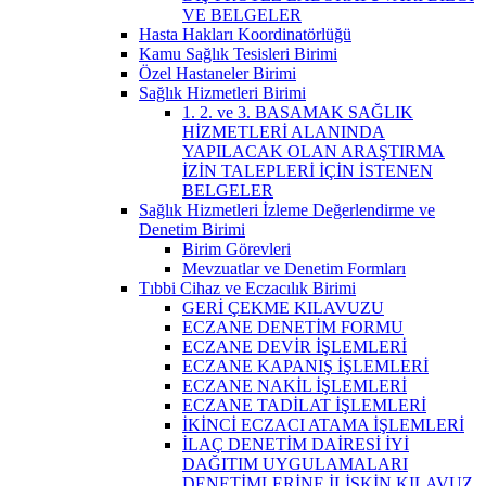
VE BELGELER
Hasta Hakları Koordinatörlüğü
Kamu Sağlık Tesisleri Birimi
Özel Hastaneler Birimi
Sağlık Hizmetleri Birimi
1. 2. ve 3. BASAMAK SAĞLIK
HİZMETLERİ ALANINDA
YAPILACAK OLAN ARAŞTIRMA
İZİN TALEPLERİ İÇİN İSTENEN
BELGELER
Sağlık Hizmetleri İzleme Değerlendirme ve
Denetim Birimi
Birim Görevleri
Mevzuatlar ve Denetim Formları
Tıbbi Cihaz ve Eczacılık Birimi
GERİ ÇEKME KILAVUZU
ECZANE DENETİM FORMU
ECZANE DEVİR İŞLEMLERİ
ECZANE KAPANIŞ İŞLEMLERİ
ECZANE NAKİL İŞLEMLERİ
ECZANE TADİLAT İŞLEMLERİ
İKİNCİ ECZACI ATAMA İŞLEMLERİ
İLAÇ DENETİM DAİRESİ İYİ
DAĞITIM UYGULAMALARI
DENETİMLERİNE İLİŞKİN KILAVUZ