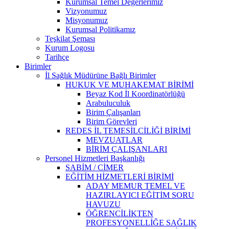
Kurumsal Temel Değerlerimiz
Vizyonumuz
Misyonumuz
Kurumsal Politikamız
Teşkilat Şeması
Kurum Logosu
Tarihçe
Birimler
İl Sağlık Müdürüne Bağlı Birimler
HUKUK VE MUHAKEMAT BİRİMİ
Beyaz Kod İl Koordinatörlüğü
Arabuluculuk
Birim Çalışanları
Birim Görevleri
REDES İL TEMESİLCİLİĞİ BİRİMİ
MEVZUATLAR
BİRİM ÇALIŞANLARI
Personel Hizmetleri Başkanlığı
SABİM / CİMER
EĞİTİM HİZMETLERİ BİRİMİ
ADAY MEMUR TEMEL VE
HAZIRLAYICI EĞİTİM SORU
HAVUZU
ÖĞRENCİLİKTEN
PROFESYONELLİĞE SAĞLIK