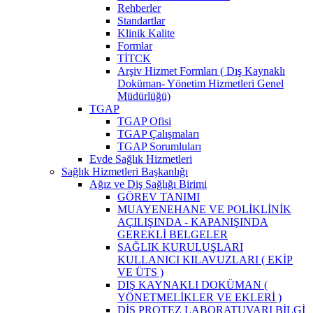
Rehberler
Standartlar
Klinik Kalite
Formlar
TİTCK
Arşiv Hizmet Formları ( Dış Kaynaklı
Doküman- Yönetim Hizmetleri Genel
Müdürlüğü)
TGAP
TGAP Ofisi
TGAP Çalışmaları
TGAP Sorumluları
Evde Sağlık Hizmetleri
Sağlık Hizmetleri Başkanlığı
Ağız ve Diş Sağlığı Birimi
GÖREV TANIMI
MUAYENEHANE VE POLİKLİNİK
AÇILIŞINDA - KAPANIŞINDA
GEREKLİ BELGELER
SAĞLIK KURULUŞLARI
KULLANICI KILAVUZLARI ( EKİP
VE ÜTS )
DIŞ KAYNAKLI DOKÜMAN (
YÖNETMELİKLER VE EKLERİ )
DİŞ PROTEZ LABORATUVARI BİLGİ