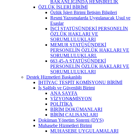
BAKANLIĞINDA HEMŞİRELİK
ÖZLÜK İŞLERİ BİRİMİ
Özlük İşleri Birimi İletişim Bilgileri
Resmi Yazışmalarda Uygulanacak Usul ve
Esaslar
İŞÇİ STATÜSÜNDEKİ PERSONELİN
ÖZLÜK HAKLARI VE
SORUMLULUKLARI
MEMUR STATÜSÜNDEKİ
PERSONELİN ÖZLÜK HAKLARI VE
SORUMLULUKLARI.
663 45-A STATÜSÜNDEKİ
PERSONELİN ÖZLÜK HAKLARI VE
SORUMLULUKLARI
Destek Hizmetleri Başkanlığı
İHTİYAÇ TESPİT KOMİSYONU BİRİMİ
İş Sağlığı ve Güvenliği Birimi
ANA SAYFA
VİZYON&MİSYON
POLİTİKA
BİRİM DOKÜMANLARI
BİRİM ÇALIŞANLARI
Doküman Yönetim Sistemi (DYS)
Muhasebe Hizmetleri Birimi
MUHASEBE UYGULAMALARI