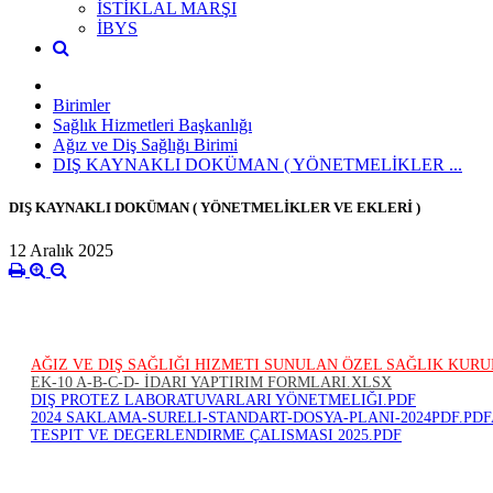
İSTİKLAL MARŞI
İBYS
Birimler
Sağlık Hizmetleri Başkanlığı
Ağız ve Diş Sağlığı Birimi
DIŞ KAYNAKLI DOKÜMAN ( YÖNETMELİKLER ...
DIŞ KAYNAKLI DOKÜMAN ( YÖNETMELİKLER VE EKLERİ )
12 Aralık 2025
AĞIZ VE DIŞ SAĞLIĞI HIZMETI SUNULAN ÖZEL SAĞLIK KUR
EK-10 A-B-C-D- İDARI YAPTIRIM FORMLARI.XLSX
DIŞ PROTEZ LABORATUVARLARI YÖNETMELIĞI.PDF
2024 SAKLAMA-SURELI-STANDART-DOSYA-PLANI-2024PDF.PDF
TESPIT VE DEGERLENDIRME ÇALISMASI 2025.PDF