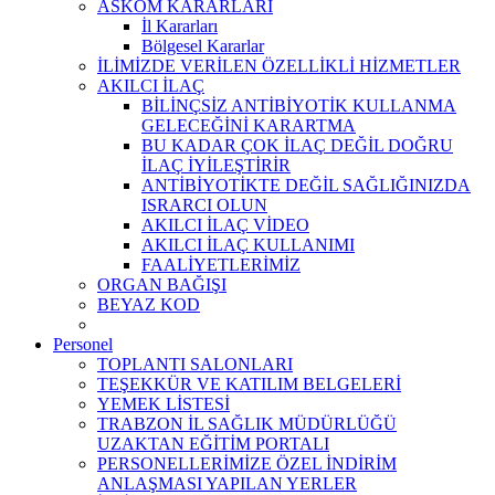
ASKOM KARARLARI
İl Kararları
Bölgesel Kararlar
İLİMİZDE VERİLEN ÖZELLİKLİ HİZMETLER
AKILCI İLAÇ
BİLİNÇSİZ ANTİBİYOTİK KULLANMA
GELECEĞİNİ KARARTMA
BU KADAR ÇOK İLAÇ DEĞİL DOĞRU
İLAÇ İYİLEŞTİRİR
ANTİBİYOTİKTE DEĞİL SAĞLIĞINIZDA
ISRARCI OLUN
AKILCI İLAÇ VİDEO
AKILCI İLAÇ KULLANIMI
FAALİYETLERİMİZ
ORGAN BAĞIŞI
BEYAZ KOD
Personel
TOPLANTI SALONLARI
TEŞEKKÜR VE KATILIM BELGELERİ
YEMEK LİSTESİ
TRABZON İL SAĞLIK MÜDÜRLÜĞÜ
UZAKTAN EĞİTİM PORTALI
PERSONELLERİMİZE ÖZEL İNDİRİM
ANLAŞMASI YAPILAN YERLER