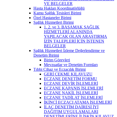
VE BELGELER
Hasta Hakları Koordinatörlüğü
Kamu Sağlık Tesisleri Birimi
Özel Hastaneler Birimi
Sağlık Hizmetleri Birimi
1. 2. ve 3. BASAMAK SAĞLIK
HİZMETLERİ ALANINDA
YAPILACAK OLAN ARAŞTIRMA
İZİN TALEPLERİ İÇİN İSTENEN
BELGELER
Sağlık Hizmetleri İzleme Değerlendirme ve
Denetim Birimi
Birim Görevleri
Mevzuatlar ve Denetim Formları
Tıbbi Cihaz ve Eczacılık Birimi
GERİ ÇEKME KILAVUZU
ECZANE DENETİM FORMU
ECZANE DEVİR İŞLEMLERİ
ECZANE KAPANIŞ İŞLEMLERİ
ECZANE NAKİL İŞLEMLERİ
ECZANE TADİLAT İŞLEMLERİ
İKİNCİ ECZACI ATAMA İŞLEMLERİ
İLAÇ DENETİM DAİRESİ İYİ
DAĞITIM UYGULAMALARI
DENETİMLERİNE İLİŞKİN KILAVUZ