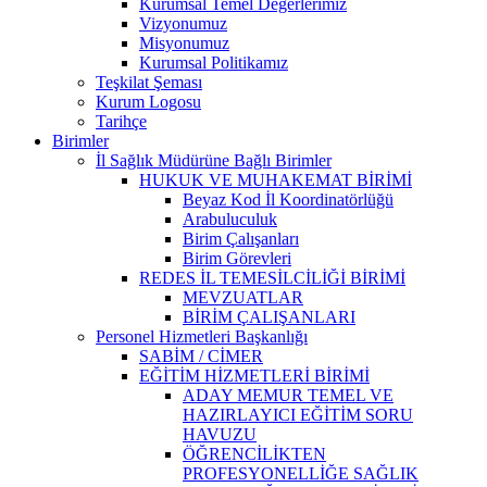
Kurumsal Temel Değerlerimiz
Vizyonumuz
Misyonumuz
Kurumsal Politikamız
Teşkilat Şeması
Kurum Logosu
Tarihçe
Birimler
İl Sağlık Müdürüne Bağlı Birimler
HUKUK VE MUHAKEMAT BİRİMİ
Beyaz Kod İl Koordinatörlüğü
Arabuluculuk
Birim Çalışanları
Birim Görevleri
REDES İL TEMESİLCİLİĞİ BİRİMİ
MEVZUATLAR
BİRİM ÇALIŞANLARI
Personel Hizmetleri Başkanlığı
SABİM / CİMER
EĞİTİM HİZMETLERİ BİRİMİ
ADAY MEMUR TEMEL VE
HAZIRLAYICI EĞİTİM SORU
HAVUZU
ÖĞRENCİLİKTEN
PROFESYONELLİĞE SAĞLIK