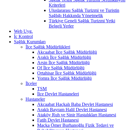
Kriterleri
Uluslararası Sağlık Turizmi ve Turistin
Sağlığı Hakkında Yönetmelik
Türkiye Geneli Sağlık Turizmi Yetki
Belgeli Yerler
Web Uyg.
İç Kontrol
Sağlık Kurumları
İlçe Sağlık Müdürlükleri
Akçaabat İlçe Sağlık Müdürlüğü
Araklı İlçe Sağlık Müdürlüğü
Arsin İlçe Sağlık Müdürlüğü
Of İlçe Sağlık Müdürlüğü
Ortahisar İlçe Sağlık Müdürlüğü
Yomra İlçe Sağlık Müdürlüğü
İlçeler
TSM
İlçe Devlet Hastaneleri
Hastaneler
Akçaabat Haçkalı Baba Devlet Hastanesi
Araklı Bayram Halil Devlet Hastanesi
Ataköy Ruh ve Sinir Hastalıkları Hastanesi
Fatih Devlet Hastanesi
Maçka Ömer Burhanoğlu Fizik Tedavi ve