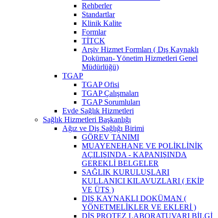
Rehberler
Standartlar
Klinik Kalite
Formlar
TİTCK
Arşiv Hizmet Formları ( Dış Kaynaklı
Doküman- Yönetim Hizmetleri Genel
Müdürlüğü)
TGAP
TGAP Ofisi
TGAP Çalışmaları
TGAP Sorumluları
Evde Sağlık Hizmetleri
Sağlık Hizmetleri Başkanlığı
Ağız ve Diş Sağlığı Birimi
GÖREV TANIMI
MUAYENEHANE VE POLİKLİNİK
AÇILIŞINDA - KAPANIŞINDA
GEREKLİ BELGELER
SAĞLIK KURULUŞLARI
KULLANICI KILAVUZLARI ( EKİP
VE ÜTS )
DIŞ KAYNAKLI DOKÜMAN (
YÖNETMELİKLER VE EKLERİ )
DİŞ PROTEZ LABORATUVARI BİLGİ