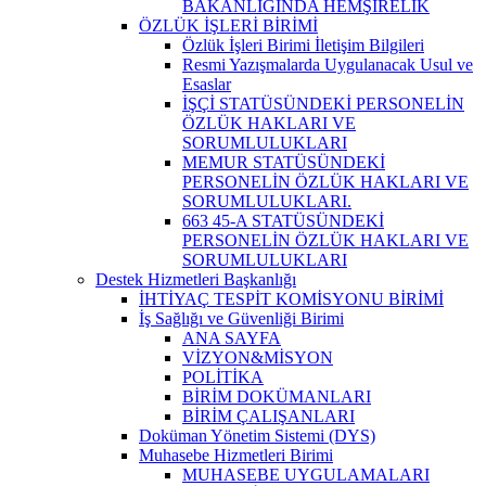
BAKANLIĞINDA HEMŞİRELİK
ÖZLÜK İŞLERİ BİRİMİ
Özlük İşleri Birimi İletişim Bilgileri
Resmi Yazışmalarda Uygulanacak Usul ve
Esaslar
İŞÇİ STATÜSÜNDEKİ PERSONELİN
ÖZLÜK HAKLARI VE
SORUMLULUKLARI
MEMUR STATÜSÜNDEKİ
PERSONELİN ÖZLÜK HAKLARI VE
SORUMLULUKLARI.
663 45-A STATÜSÜNDEKİ
PERSONELİN ÖZLÜK HAKLARI VE
SORUMLULUKLARI
Destek Hizmetleri Başkanlığı
İHTİYAÇ TESPİT KOMİSYONU BİRİMİ
İş Sağlığı ve Güvenliği Birimi
ANA SAYFA
VİZYON&MİSYON
POLİTİKA
BİRİM DOKÜMANLARI
BİRİM ÇALIŞANLARI
Doküman Yönetim Sistemi (DYS)
Muhasebe Hizmetleri Birimi
MUHASEBE UYGULAMALARI