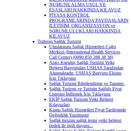
NUMUNE ALMA USUL VE
ESASLARI HAKKINDA KILAVUZ
PİYASA KONTROL
PROGRAMLARINDA PAYDAŞLARIN
İLETİŞİM, ORGANİZASYON ve
SORUMLULUKLARI HAKKINDA
KILAVUZ
Trabzon Sağlık Turizmi
Uluslararası Sağlık Hizmetleri Çağrı
Merkezi (International Health Services
Call Center) (0090 850 288 38 38)
Aracı Kuruluş Sağlık Turizmi Yetki
Belgesi Başvuruları USHAŞ Tarafından
Alınmaktadır. USHAŞ Başvuru Ekranı
İçin Tıklayınız
Sağlık Turizmi Bilgilendirme ve Tanıtım.
Sağlık Turizmi ve Turistin Sağlığı Fiyat
Listesini İndirmek İçin Tıklayınız
EKİP Sağlık Turizmi Yetki Belgesi
Kılavuzları
Kamu Sağlık Hizmetleri Fiyat Tarifesinde
Değişiklik Yapılmıştır
Sağlık turizmi sağlık tesisi yetki belgesi
bedeli ile ilgili duyuru...
Sağlık Tesisi Sağlık Turizmi Sertifikasyon