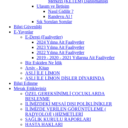
Merkezi (KETEM) Danışmanlığı
Ulaşım ve İletişim
Nasıl Gidilir ?
Randevu Al !
Sık Sorulan Sorular
Bilgi Güvenliği
E-Yayınlar
E-Dergi (Faaliyetler)
2024 Yılına Ait Faaliyetler
2023 Yılına Ait Faaliyetler
2022 Yılına Ait Faaliyetler
2019 - 2020 - 2021 Yıllarına Ait Faaliyetler
Biz Eskiden Ne İdik
Arşiv - Kitap
ASLİ İLE LİMON
ASLI İLE LİMON DİŞLER DİYARINDA
Bilgi Edinme
Merak Ettikleriniz
ÖZEL GEREKSİNİMLİ ÇOCUKLARDA
BESLENME
İLİMİZDEKİ MESAİ DIŞI POLİKLİNİKLER
İLİMİZDE VERİLEN GÖRÜNTÜLEME (
RADYOLOJİ ) HİZMETLERİ
SAĞLIK KURULU RAPORLARI
HASTA HAKLARI