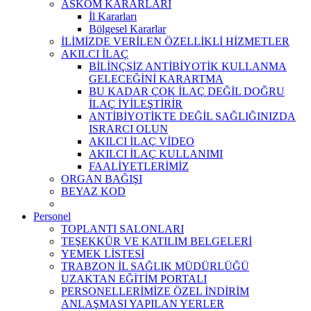
ASKOM KARARLARI
İl Kararları
Bölgesel Kararlar
İLİMİZDE VERİLEN ÖZELLİKLİ HİZMETLER
AKILCI İLAÇ
BİLİNÇSİZ ANTİBİYOTİK KULLANMA
GELECEĞİNİ KARARTMA
BU KADAR ÇOK İLAÇ DEĞİL DOĞRU
İLAÇ İYİLEŞTİRİR
ANTİBİYOTİKTE DEĞİL SAĞLIĞINIZDA
ISRARCI OLUN
AKILCI İLAÇ VİDEO
AKILCI İLAÇ KULLANIMI
FAALİYETLERİMİZ
ORGAN BAĞIŞI
BEYAZ KOD
Personel
TOPLANTI SALONLARI
TEŞEKKÜR VE KATILIM BELGELERİ
YEMEK LİSTESİ
TRABZON İL SAĞLIK MÜDÜRLÜĞÜ
UZAKTAN EĞİTİM PORTALI
PERSONELLERİMİZE ÖZEL İNDİRİM
ANLAŞMASI YAPILAN YERLER