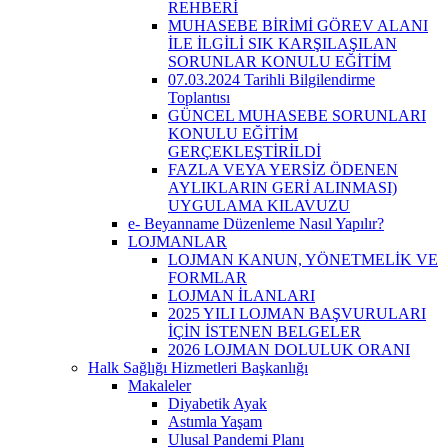
REHBERİ
MUHASEBE BİRİMİ GÖREV ALANI
İLE İLGİLİ SIK KARŞILAŞILAN
SORUNLAR KONULU EĞİTİM
07.03.2024 Tarihli Bilgilendirme
Toplantısı
GÜNCEL MUHASEBE SORUNLARI
KONULU EĞİTİM
GERÇEKLEŞTİRİLDİ
FAZLA VEYA YERSİZ ÖDENEN
AYLIKLARIN GERİ ALINMASI)
UYGULAMA KILAVUZU
e- Beyanname Düzenleme Nasıl Yapılır?
LOJMANLAR
LOJMAN KANUN, YÖNETMELİK VE
FORMLAR
LOJMAN İLANLARI
2025 YILI LOJMAN BAŞVURULARI
İÇİN İSTENEN BELGELER
2026 LOJMAN DOLULUK ORANI
Halk Sağlığı Hizmetleri Başkanlığı
Makaleler
Diyabetik Ayak
Astımla Yaşam
Ulusal Pandemi Planı