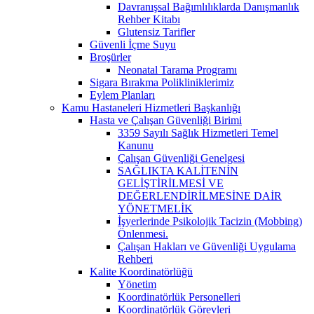
Davranışsal Bağımlılıklarda Danışmanlık
Rehber Kitabı
Glutensiz Tarifler
Güvenli İçme Suyu
Broşürler
Neonatal Tarama Programı
Sigara Bırakma Polikliniklerimiz
Eylem Planları
Kamu Hastaneleri Hizmetleri Başkanlığı
Hasta ve Çalışan Güvenliği Birimi
3359 Sayılı Sağlık Hizmetleri Temel
Kanunu
Çalışan Güvenliği Genelgesi
SAĞLIKTA KALİTENİN
GELİŞTİRİLMESİ VE
DEĞERLENDİRİLMESİNE DAİR
YÖNETMELİK
İşyerlerinde Psikolojik Tacizin (Mobbing)
Önlenmesi.
Çalışan Hakları ve Güvenliği Uygulama
Rehberi
Kalite Koordinatörlüğü
Yönetim
Koordinatörlük Personelleri
Koordinatörlük Görevleri