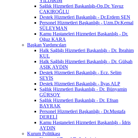
YILDIRIM
Sağlık Hizmetleri Başkanlığı-Op.Dr. Yavuz
ÇAKIROĞLU
Destek Hizmetleri Başkanlığı - Dr.Erdem ŞEN
Personel Hizmetleri Başkanlığı - Uzm.Dr.Kemal
SÜLEYMAN
Kamu Hastaneleri Hizmetleri Başkanlığı - Dr.
Oğuz KARA
Başkan Yardımcıları
Halk Sağlığı Hizmetleri Başkanlığı - Dr. İbrahim
KUL
Halk Sağlığı Hizmetleri Başkanlığı - Dr. Gülşah
AŞIK AYDIN
Destek Hizmetleri Başkanlığı - Ecz. Selim
SEYİS
Destek Hizmetleri Başkanlığı - İlyas ALP
Sağlık Hizmetleri Başkanlığı - Dr. Bünyamin
GÜRSOY
Sağlık Hizmetleri Başkanlığı - Dr. Efnan
BAYRAK
Personel Hizmetleri Başkanlığı - Dr.Mustafa
DERELİ
Kamu Hastaneleri Hizmetleri Başkanlığı - İdris
AYDIN
Kurum Politikası