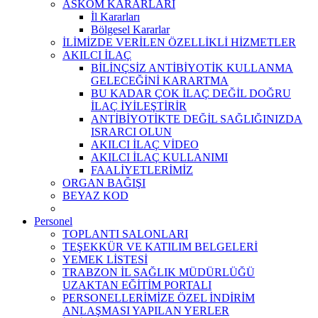
ASKOM KARARLARI
İl Kararları
Bölgesel Kararlar
İLİMİZDE VERİLEN ÖZELLİKLİ HİZMETLER
AKILCI İLAÇ
BİLİNÇSİZ ANTİBİYOTİK KULLANMA
GELECEĞİNİ KARARTMA
BU KADAR ÇOK İLAÇ DEĞİL DOĞRU
İLAÇ İYİLEŞTİRİR
ANTİBİYOTİKTE DEĞİL SAĞLIĞINIZDA
ISRARCI OLUN
AKILCI İLAÇ VİDEO
AKILCI İLAÇ KULLANIMI
FAALİYETLERİMİZ
ORGAN BAĞIŞI
BEYAZ KOD
Personel
TOPLANTI SALONLARI
TEŞEKKÜR VE KATILIM BELGELERİ
YEMEK LİSTESİ
TRABZON İL SAĞLIK MÜDÜRLÜĞÜ
UZAKTAN EĞİTİM PORTALI
PERSONELLERİMİZE ÖZEL İNDİRİM
ANLAŞMASI YAPILAN YERLER