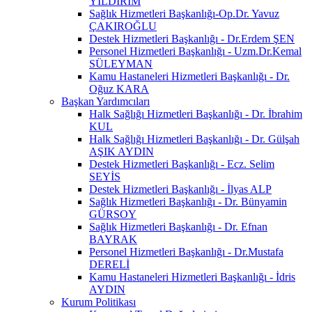
YILDIRIM
Sağlık Hizmetleri Başkanlığı-Op.Dr. Yavuz
ÇAKIROĞLU
Destek Hizmetleri Başkanlığı - Dr.Erdem ŞEN
Personel Hizmetleri Başkanlığı - Uzm.Dr.Kemal
SÜLEYMAN
Kamu Hastaneleri Hizmetleri Başkanlığı - Dr.
Oğuz KARA
Başkan Yardımcıları
Halk Sağlığı Hizmetleri Başkanlığı - Dr. İbrahim
KUL
Halk Sağlığı Hizmetleri Başkanlığı - Dr. Gülşah
AŞIK AYDIN
Destek Hizmetleri Başkanlığı - Ecz. Selim
SEYİS
Destek Hizmetleri Başkanlığı - İlyas ALP
Sağlık Hizmetleri Başkanlığı - Dr. Bünyamin
GÜRSOY
Sağlık Hizmetleri Başkanlığı - Dr. Efnan
BAYRAK
Personel Hizmetleri Başkanlığı - Dr.Mustafa
DERELİ
Kamu Hastaneleri Hizmetleri Başkanlığı - İdris
AYDIN
Kurum Politikası