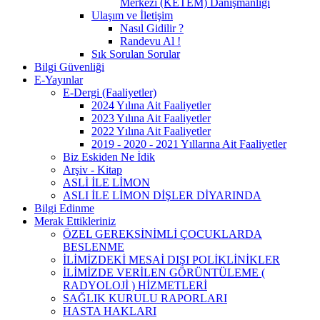
Merkezi (KETEM) Danışmanlığı
Ulaşım ve İletişim
Nasıl Gidilir ?
Randevu Al !
Sık Sorulan Sorular
Bilgi Güvenliği
E-Yayınlar
E-Dergi (Faaliyetler)
2024 Yılına Ait Faaliyetler
2023 Yılına Ait Faaliyetler
2022 Yılına Ait Faaliyetler
2019 - 2020 - 2021 Yıllarına Ait Faaliyetler
Biz Eskiden Ne İdik
Arşiv - Kitap
ASLİ İLE LİMON
ASLI İLE LİMON DİŞLER DİYARINDA
Bilgi Edinme
Merak Ettikleriniz
ÖZEL GEREKSİNİMLİ ÇOCUKLARDA
BESLENME
İLİMİZDEKİ MESAİ DIŞI POLİKLİNİKLER
İLİMİZDE VERİLEN GÖRÜNTÜLEME (
RADYOLOJİ ) HİZMETLERİ
SAĞLIK KURULU RAPORLARI
HASTA HAKLARI