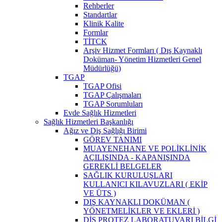
Rehberler
Standartlar
Klinik Kalite
Formlar
TİTCK
Arşiv Hizmet Formları ( Dış Kaynaklı
Doküman- Yönetim Hizmetleri Genel
Müdürlüğü)
TGAP
TGAP Ofisi
TGAP Çalışmaları
TGAP Sorumluları
Evde Sağlık Hizmetleri
Sağlık Hizmetleri Başkanlığı
Ağız ve Diş Sağlığı Birimi
GÖREV TANIMI
MUAYENEHANE VE POLİKLİNİK
AÇILIŞINDA - KAPANIŞINDA
GEREKLİ BELGELER
SAĞLIK KURULUŞLARI
KULLANICI KILAVUZLARI ( EKİP
VE ÜTS )
DIŞ KAYNAKLI DOKÜMAN (
YÖNETMELİKLER VE EKLERİ )
DİŞ PROTEZ LABORATUVARI BİLGİ