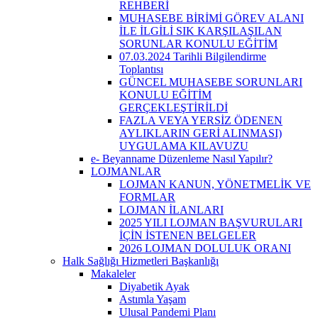
REHBERİ
MUHASEBE BİRİMİ GÖREV ALANI
İLE İLGİLİ SIK KARŞILAŞILAN
SORUNLAR KONULU EĞİTİM
07.03.2024 Tarihli Bilgilendirme
Toplantısı
GÜNCEL MUHASEBE SORUNLARI
KONULU EĞİTİM
GERÇEKLEŞTİRİLDİ
FAZLA VEYA YERSİZ ÖDENEN
AYLIKLARIN GERİ ALINMASI)
UYGULAMA KILAVUZU
e- Beyanname Düzenleme Nasıl Yapılır?
LOJMANLAR
LOJMAN KANUN, YÖNETMELİK VE
FORMLAR
LOJMAN İLANLARI
2025 YILI LOJMAN BAŞVURULARI
İÇİN İSTENEN BELGELER
2026 LOJMAN DOLULUK ORANI
Halk Sağlığı Hizmetleri Başkanlığı
Makaleler
Diyabetik Ayak
Astımla Yaşam
Ulusal Pandemi Planı