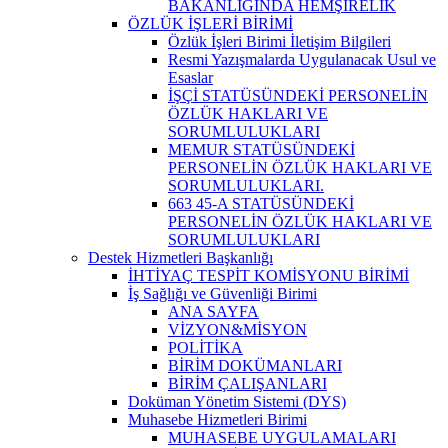
BAKANLIĞINDA HEMŞİRELİK
ÖZLÜK İŞLERİ BİRİMİ
Özlük İşleri Birimi İletişim Bilgileri
Resmi Yazışmalarda Uygulanacak Usul ve
Esaslar
İŞÇİ STATÜSÜNDEKİ PERSONELİN
ÖZLÜK HAKLARI VE
SORUMLULUKLARI
MEMUR STATÜSÜNDEKİ
PERSONELİN ÖZLÜK HAKLARI VE
SORUMLULUKLARI.
663 45-A STATÜSÜNDEKİ
PERSONELİN ÖZLÜK HAKLARI VE
SORUMLULUKLARI
Destek Hizmetleri Başkanlığı
İHTİYAÇ TESPİT KOMİSYONU BİRİMİ
İş Sağlığı ve Güvenliği Birimi
ANA SAYFA
VİZYON&MİSYON
POLİTİKA
BİRİM DOKÜMANLARI
BİRİM ÇALIŞANLARI
Doküman Yönetim Sistemi (DYS)
Muhasebe Hizmetleri Birimi
MUHASEBE UYGULAMALARI