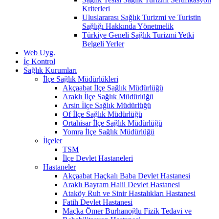
Kriterleri
Uluslararası Sağlık Turizmi ve Turistin
Sağlığı Hakkında Yönetmelik
Türkiye Geneli Sağlık Turizmi Yetki
Belgeli Yerler
Web Uyg.
İç Kontrol
Sağlık Kurumları
İlçe Sağlık Müdürlükleri
Akçaabat İlçe Sağlık Müdürlüğü
Araklı İlçe Sağlık Müdürlüğü
Arsin İlçe Sağlık Müdürlüğü
Of İlçe Sağlık Müdürlüğü
Ortahisar İlçe Sağlık Müdürlüğü
Yomra İlçe Sağlık Müdürlüğü
İlçeler
TSM
İlçe Devlet Hastaneleri
Hastaneler
Akçaabat Haçkalı Baba Devlet Hastanesi
Araklı Bayram Halil Devlet Hastanesi
Ataköy Ruh ve Sinir Hastalıkları Hastanesi
Fatih Devlet Hastanesi
Maçka Ömer Burhanoğlu Fizik Tedavi ve