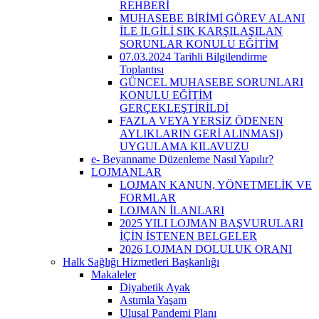
REHBERİ
MUHASEBE BİRİMİ GÖREV ALANI
İLE İLGİLİ SIK KARŞILAŞILAN
SORUNLAR KONULU EĞİTİM
07.03.2024 Tarihli Bilgilendirme
Toplantısı
GÜNCEL MUHASEBE SORUNLARI
KONULU EĞİTİM
GERÇEKLEŞTİRİLDİ
FAZLA VEYA YERSİZ ÖDENEN
AYLIKLARIN GERİ ALINMASI)
UYGULAMA KILAVUZU
e- Beyanname Düzenleme Nasıl Yapılır?
LOJMANLAR
LOJMAN KANUN, YÖNETMELİK VE
FORMLAR
LOJMAN İLANLARI
2025 YILI LOJMAN BAŞVURULARI
İÇİN İSTENEN BELGELER
2026 LOJMAN DOLULUK ORANI
Halk Sağlığı Hizmetleri Başkanlığı
Makaleler
Diyabetik Ayak
Astımla Yaşam
Ulusal Pandemi Planı