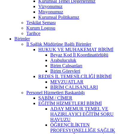
Kurumsal Temel Değerlerimiz
Vizyonumuz
Misyonumuz
Kurumsal Politikamız
Teşkilat Şeması
Kurum Logosu
Tarihçe
Birimler
İl Sağlık Müdürüne Bağlı Birimler
HUKUK VE MUHAKEMAT BİRİMİ
Beyaz Kod İl Koordinatörlüğü
Arabuluculuk
Birim Çalışanları
Birim Görevleri
REDES İL TEMESİLCİLİĞİ BİRİMİ
MEVZUATLAR
BİRİM ÇALIŞANLARI
Personel Hizmetleri Başkanlığı
SABİM / CİMER
EĞİTİM HİZMETLERİ BİRİMİ
ADAY MEMUR TEMEL VE
HAZIRLAYICI EĞİTİM SORU
HAVUZU
ÖĞRENCİLİKTEN
PROFESYONELLİĞE SAĞLIK