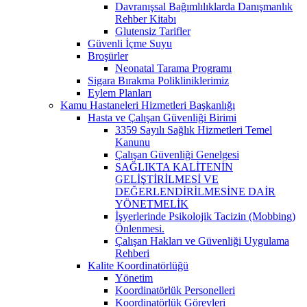
Davranışsal Bağımlılıklarda Danışmanlık
Rehber Kitabı
Glutensiz Tarifler
Güvenli İçme Suyu
Broşürler
Neonatal Tarama Programı
Sigara Bırakma Polikliniklerimiz
Eylem Planları
Kamu Hastaneleri Hizmetleri Başkanlığı
Hasta ve Çalışan Güvenliği Birimi
3359 Sayılı Sağlık Hizmetleri Temel
Kanunu
Çalışan Güvenliği Genelgesi
SAĞLIKTA KALİTENİN
GELİŞTİRİLMESİ VE
DEĞERLENDİRİLMESİNE DAİR
YÖNETMELİK
İşyerlerinde Psikolojik Tacizin (Mobbing)
Önlenmesi.
Çalışan Hakları ve Güvenliği Uygulama
Rehberi
Kalite Koordinatörlüğü
Yönetim
Koordinatörlük Personelleri
Koordinatörlük Görevleri