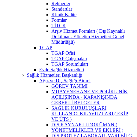
Rehberler
Standartlar
Klinik Kalite
Formlar
TİTCK
Arşiv Hizmet Formları ( Dış Kaynaklı
Doküman- Yönetim Hizmetleri Genel
Müdürlüğü)
TGAP
TGAP Ofisi
TGAP Çalışmaları
TGAP Sorumluları
Evde Sağlık Hizmetleri
Sağlık Hizmetleri Başkanlığı
Ağız ve Diş Sağlığı Birimi
GÖREV TANIMI
MUAYENEHANE VE POLİKLİNİK
AÇILIŞINDA - KAPANIŞINDA
GEREKLİ BELGELER
SAĞLIK KURULUŞLARI
KULLANICI KILAVUZLARI ( EKİP
VE ÜTS )
DIŞ KAYNAKLI DOKÜMAN (
YÖNETMELİKLER VE EKLERİ )
DİŞ PROTEZ LABORATUVARI BİLGİ