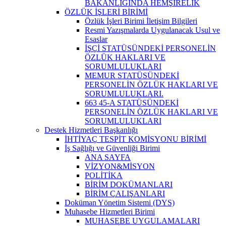
BAKANLIĞINDA HEMŞİRELİK
ÖZLÜK İŞLERİ BİRİMİ
Özlük İşleri Birimi İletişim Bilgileri
Resmi Yazışmalarda Uygulanacak Usul ve
Esaslar
İŞÇİ STATÜSÜNDEKİ PERSONELİN
ÖZLÜK HAKLARI VE
SORUMLULUKLARI
MEMUR STATÜSÜNDEKİ
PERSONELİN ÖZLÜK HAKLARI VE
SORUMLULUKLARI.
663 45-A STATÜSÜNDEKİ
PERSONELİN ÖZLÜK HAKLARI VE
SORUMLULUKLARI
Destek Hizmetleri Başkanlığı
İHTİYAÇ TESPİT KOMİSYONU BİRİMİ
İş Sağlığı ve Güvenliği Birimi
ANA SAYFA
VİZYON&MİSYON
POLİTİKA
BİRİM DOKÜMANLARI
BİRİM ÇALIŞANLARI
Doküman Yönetim Sistemi (DYS)
Muhasebe Hizmetleri Birimi
MUHASEBE UYGULAMALARI