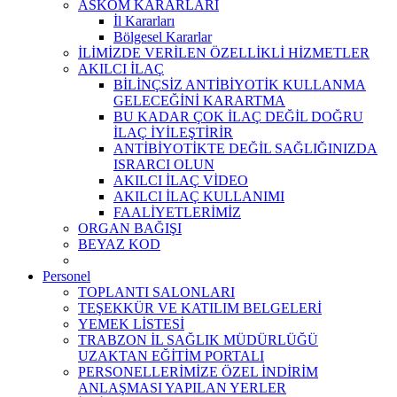
ASKOM KARARLARI
İl Kararları
Bölgesel Kararlar
İLİMİZDE VERİLEN ÖZELLİKLİ HİZMETLER
AKILCI İLAÇ
BİLİNÇSİZ ANTİBİYOTİK KULLANMA
GELECEĞİNİ KARARTMA
BU KADAR ÇOK İLAÇ DEĞİL DOĞRU
İLAÇ İYİLEŞTİRİR
ANTİBİYOTİKTE DEĞİL SAĞLIĞINIZDA
ISRARCI OLUN
AKILCI İLAÇ VİDEO
AKILCI İLAÇ KULLANIMI
FAALİYETLERİMİZ
ORGAN BAĞIŞI
BEYAZ KOD
Personel
TOPLANTI SALONLARI
TEŞEKKÜR VE KATILIM BELGELERİ
YEMEK LİSTESİ
TRABZON İL SAĞLIK MÜDÜRLÜĞÜ
UZAKTAN EĞİTİM PORTALI
PERSONELLERİMİZE ÖZEL İNDİRİM
ANLAŞMASI YAPILAN YERLER