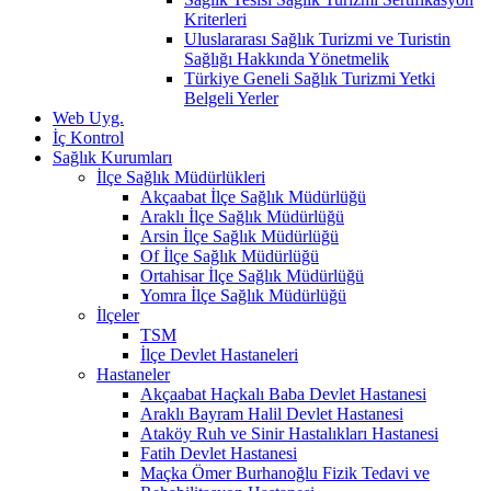
Kriterleri
Uluslararası Sağlık Turizmi ve Turistin
Sağlığı Hakkında Yönetmelik
Türkiye Geneli Sağlık Turizmi Yetki
Belgeli Yerler
Web Uyg.
İç Kontrol
Sağlık Kurumları
İlçe Sağlık Müdürlükleri
Akçaabat İlçe Sağlık Müdürlüğü
Araklı İlçe Sağlık Müdürlüğü
Arsin İlçe Sağlık Müdürlüğü
Of İlçe Sağlık Müdürlüğü
Ortahisar İlçe Sağlık Müdürlüğü
Yomra İlçe Sağlık Müdürlüğü
İlçeler
TSM
İlçe Devlet Hastaneleri
Hastaneler
Akçaabat Haçkalı Baba Devlet Hastanesi
Araklı Bayram Halil Devlet Hastanesi
Ataköy Ruh ve Sinir Hastalıkları Hastanesi
Fatih Devlet Hastanesi
Maçka Ömer Burhanoğlu Fizik Tedavi ve