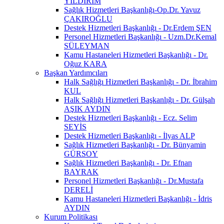
YILDIRIM
Sağlık Hizmetleri Başkanlığı-Op.Dr. Yavuz
ÇAKIROĞLU
Destek Hizmetleri Başkanlığı - Dr.Erdem ŞEN
Personel Hizmetleri Başkanlığı - Uzm.Dr.Kemal
SÜLEYMAN
Kamu Hastaneleri Hizmetleri Başkanlığı - Dr.
Oğuz KARA
Başkan Yardımcıları
Halk Sağlığı Hizmetleri Başkanlığı - Dr. İbrahim
KUL
Halk Sağlığı Hizmetleri Başkanlığı - Dr. Gülşah
AŞIK AYDIN
Destek Hizmetleri Başkanlığı - Ecz. Selim
SEYİS
Destek Hizmetleri Başkanlığı - İlyas ALP
Sağlık Hizmetleri Başkanlığı - Dr. Bünyamin
GÜRSOY
Sağlık Hizmetleri Başkanlığı - Dr. Efnan
BAYRAK
Personel Hizmetleri Başkanlığı - Dr.Mustafa
DERELİ
Kamu Hastaneleri Hizmetleri Başkanlığı - İdris
AYDIN
Kurum Politikası