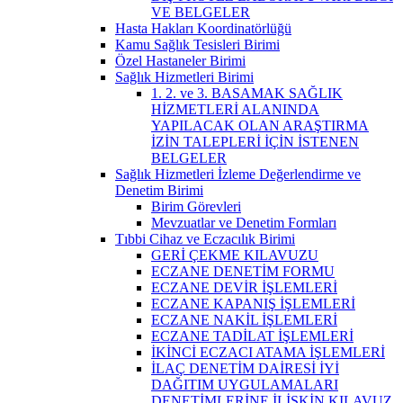
VE BELGELER
Hasta Hakları Koordinatörlüğü
Kamu Sağlık Tesisleri Birimi
Özel Hastaneler Birimi
Sağlık Hizmetleri Birimi
1. 2. ve 3. BASAMAK SAĞLIK
HİZMETLERİ ALANINDA
YAPILACAK OLAN ARAŞTIRMA
İZİN TALEPLERİ İÇİN İSTENEN
BELGELER
Sağlık Hizmetleri İzleme Değerlendirme ve
Denetim Birimi
Birim Görevleri
Mevzuatlar ve Denetim Formları
Tıbbi Cihaz ve Eczacılık Birimi
GERİ ÇEKME KILAVUZU
ECZANE DENETİM FORMU
ECZANE DEVİR İŞLEMLERİ
ECZANE KAPANIŞ İŞLEMLERİ
ECZANE NAKİL İŞLEMLERİ
ECZANE TADİLAT İŞLEMLERİ
İKİNCİ ECZACI ATAMA İŞLEMLERİ
İLAÇ DENETİM DAİRESİ İYİ
DAĞITIM UYGULAMALARI
DENETİMLERİNE İLİŞKİN KILAVUZ