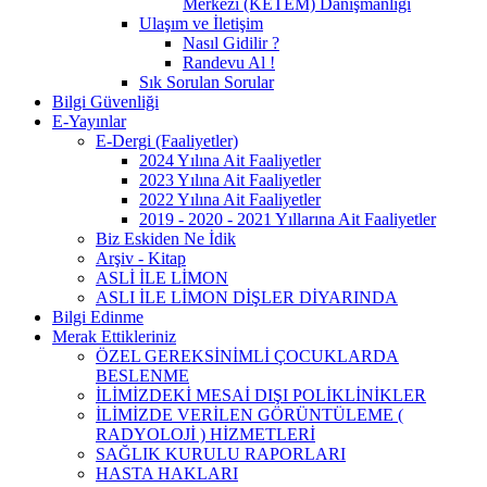
Merkezi (KETEM) Danışmanlığı
Ulaşım ve İletişim
Nasıl Gidilir ?
Randevu Al !
Sık Sorulan Sorular
Bilgi Güvenliği
E-Yayınlar
E-Dergi (Faaliyetler)
2024 Yılına Ait Faaliyetler
2023 Yılına Ait Faaliyetler
2022 Yılına Ait Faaliyetler
2019 - 2020 - 2021 Yıllarına Ait Faaliyetler
Biz Eskiden Ne İdik
Arşiv - Kitap
ASLİ İLE LİMON
ASLI İLE LİMON DİŞLER DİYARINDA
Bilgi Edinme
Merak Ettikleriniz
ÖZEL GEREKSİNİMLİ ÇOCUKLARDA
BESLENME
İLİMİZDEKİ MESAİ DIŞI POLİKLİNİKLER
İLİMİZDE VERİLEN GÖRÜNTÜLEME (
RADYOLOJİ ) HİZMETLERİ
SAĞLIK KURULU RAPORLARI
HASTA HAKLARI