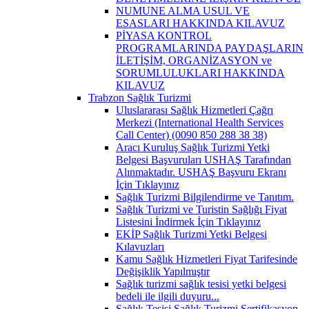
NUMUNE ALMA USUL VE
ESASLARI HAKKINDA KILAVUZ
PİYASA KONTROL
PROGRAMLARINDA PAYDAŞLARIN
İLETİŞİM, ORGANİZASYON ve
SORUMLULUKLARI HAKKINDA
KILAVUZ
Trabzon Sağlık Turizmi
Uluslararası Sağlık Hizmetleri Çağrı
Merkezi (International Health Services
Call Center) (0090 850 288 38 38)
Aracı Kuruluş Sağlık Turizmi Yetki
Belgesi Başvuruları USHAŞ Tarafından
Alınmaktadır. USHAŞ Başvuru Ekranı
İçin Tıklayınız
Sağlık Turizmi Bilgilendirme ve Tanıtım.
Sağlık Turizmi ve Turistin Sağlığı Fiyat
Listesini İndirmek İçin Tıklayınız
EKİP Sağlık Turizmi Yetki Belgesi
Kılavuzları
Kamu Sağlık Hizmetleri Fiyat Tarifesinde
Değişiklik Yapılmıştır
Sağlık turizmi sağlık tesisi yetki belgesi
bedeli ile ilgili duyuru...
Sağlık Tesisi Sağlık Turizmi Sertifikasyon