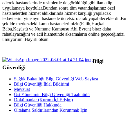
ederek hastanelerinde resimlerde de görüldüğü gibi ilan edip
uygulamaya koydular.Bundan sonra tüm vatandaşlarımız özel
hastanelerden hizmet aldıklarında hizmet karşılığı yapılacak
tedavilerini yine aynı hastanede ücretsiz olarak yapabileceklerdir.Bu
şekilde merkezdeki kamu hastanelerimizin(Fatih,Haçkalı
Baba,Kaşüstü ve Numune Kampusu,Ahi Evren) biraz daha
rahatlayacağını ve acil hizmetinde aksamaların önüne geçeceğimizi
umuyorum .Hayırlı olsun.
Bilgi
Güvenliği
Sağlık Bakanlığı Bilgi Güvenliği Web Sayfası
Bilgi Güvenliği İhlal Bildirimi
Mevzuat
Üst Yönetimin Bilgi Güvenliği Taahhüdü
Dokümanlar (Kurum İçi Erişim)
Bilgi Güvenliği Hakkında
Oltalama Saldırılarından Korunmak İçin