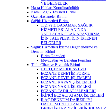
VE BELGELER
Hasta Hakları Koordinatörlüğü
Kamu Sağlık Tesisleri Birimi
Özel Hastaneler Birimi
Sağlık Hizmetleri Birimi
1. 2. ve 3. BASAMAK SAĞLIK
HİZMETLERİ ALANINDA
YAPILACAK OLAN ARAŞTIRMA
İZİN TALEPLERİ İÇİN İSTENEN
BELGELER
Sağlık Hizmetleri İzleme Değerlendirme ve
Denetim Birimi
Birim Görevleri
Mevzuatlar ve Denetim Formları
Tıbbi Cihaz ve Eczacılık Birimi
GERİ ÇEKME KILAVUZU
ECZANE DENETİM FORMU
ECZANE DEVİR İŞLEMLERİ
ECZANE KAPANIŞ İŞLEMLERİ
ECZANE NAKİL İŞLEMLERİ
ECZANE TADİLAT İŞLEMLERİ
İKİNCİ ECZACI ATAMA İŞLEMLERİ
İLAÇ DENETİM DAİRESİ İYİ
DAĞITIM UYGULAMALARI
DENETİMLERİNE İLİŞKİN KILAVUZ