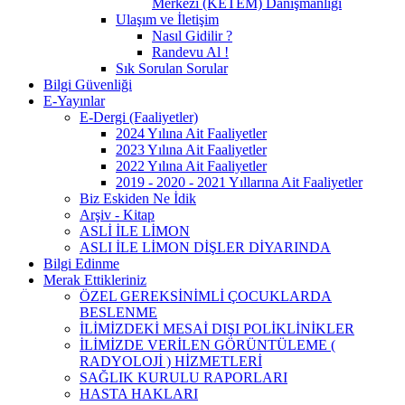
Merkezi (KETEM) Danışmanlığı
Ulaşım ve İletişim
Nasıl Gidilir ?
Randevu Al !
Sık Sorulan Sorular
Bilgi Güvenliği
E-Yayınlar
E-Dergi (Faaliyetler)
2024 Yılına Ait Faaliyetler
2023 Yılına Ait Faaliyetler
2022 Yılına Ait Faaliyetler
2019 - 2020 - 2021 Yıllarına Ait Faaliyetler
Biz Eskiden Ne İdik
Arşiv - Kitap
ASLİ İLE LİMON
ASLI İLE LİMON DİŞLER DİYARINDA
Bilgi Edinme
Merak Ettikleriniz
ÖZEL GEREKSİNİMLİ ÇOCUKLARDA
BESLENME
İLİMİZDEKİ MESAİ DIŞI POLİKLİNİKLER
İLİMİZDE VERİLEN GÖRÜNTÜLEME (
RADYOLOJİ ) HİZMETLERİ
SAĞLIK KURULU RAPORLARI
HASTA HAKLARI