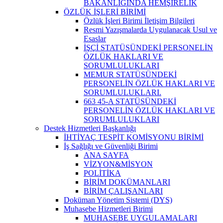
BAKANLIĞINDA HEMŞİRELİK
ÖZLÜK İŞLERİ BİRİMİ
Özlük İşleri Birimi İletişim Bilgileri
Resmi Yazışmalarda Uygulanacak Usul ve
Esaslar
İŞÇİ STATÜSÜNDEKİ PERSONELİN
ÖZLÜK HAKLARI VE
SORUMLULUKLARI
MEMUR STATÜSÜNDEKİ
PERSONELİN ÖZLÜK HAKLARI VE
SORUMLULUKLARI.
663 45-A STATÜSÜNDEKİ
PERSONELİN ÖZLÜK HAKLARI VE
SORUMLULUKLARI
Destek Hizmetleri Başkanlığı
İHTİYAÇ TESPİT KOMİSYONU BİRİMİ
İş Sağlığı ve Güvenliği Birimi
ANA SAYFA
VİZYON&MİSYON
POLİTİKA
BİRİM DOKÜMANLARI
BİRİM ÇALIŞANLARI
Doküman Yönetim Sistemi (DYS)
Muhasebe Hizmetleri Birimi
MUHASEBE UYGULAMALARI