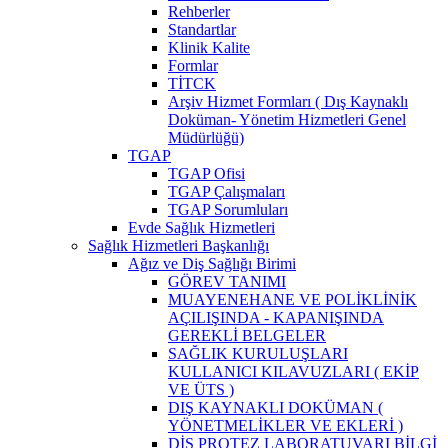
Rehberler
Standartlar
Klinik Kalite
Formlar
TİTCK
Arşiv Hizmet Formları ( Dış Kaynaklı
Doküman- Yönetim Hizmetleri Genel
Müdürlüğü)
TGAP
TGAP Ofisi
TGAP Çalışmaları
TGAP Sorumluları
Evde Sağlık Hizmetleri
Sağlık Hizmetleri Başkanlığı
Ağız ve Diş Sağlığı Birimi
GÖREV TANIMI
MUAYENEHANE VE POLİKLİNİK
AÇILIŞINDA - KAPANIŞINDA
GEREKLİ BELGELER
SAĞLIK KURULUŞLARI
KULLANICI KILAVUZLARI ( EKİP
VE ÜTS )
DIŞ KAYNAKLI DOKÜMAN (
YÖNETMELİKLER VE EKLERİ )
DİŞ PROTEZ LABORATUVARI BİLGİ