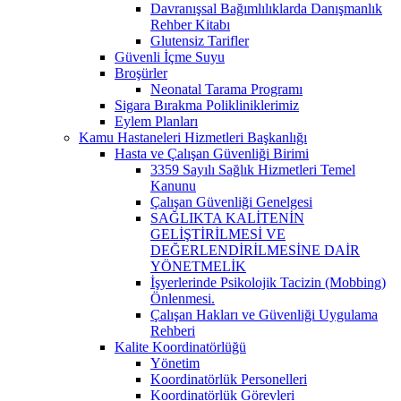
Davranışsal Bağımlılıklarda Danışmanlık
Rehber Kitabı
Glutensiz Tarifler
Güvenli İçme Suyu
Broşürler
Neonatal Tarama Programı
Sigara Bırakma Polikliniklerimiz
Eylem Planları
Kamu Hastaneleri Hizmetleri Başkanlığı
Hasta ve Çalışan Güvenliği Birimi
3359 Sayılı Sağlık Hizmetleri Temel
Kanunu
Çalışan Güvenliği Genelgesi
SAĞLIKTA KALİTENİN
GELİŞTİRİLMESİ VE
DEĞERLENDİRİLMESİNE DAİR
YÖNETMELİK
İşyerlerinde Psikolojik Tacizin (Mobbing)
Önlenmesi.
Çalışan Hakları ve Güvenliği Uygulama
Rehberi
Kalite Koordinatörlüğü
Yönetim
Koordinatörlük Personelleri
Koordinatörlük Görevleri