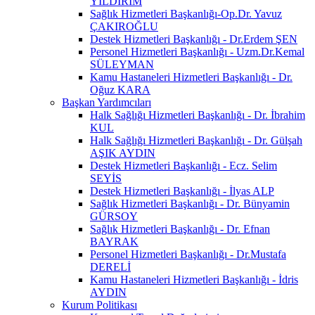
YILDIRIM
Sağlık Hizmetleri Başkanlığı-Op.Dr. Yavuz
ÇAKIROĞLU
Destek Hizmetleri Başkanlığı - Dr.Erdem ŞEN
Personel Hizmetleri Başkanlığı - Uzm.Dr.Kemal
SÜLEYMAN
Kamu Hastaneleri Hizmetleri Başkanlığı - Dr.
Oğuz KARA
Başkan Yardımcıları
Halk Sağlığı Hizmetleri Başkanlığı - Dr. İbrahim
KUL
Halk Sağlığı Hizmetleri Başkanlığı - Dr. Gülşah
AŞIK AYDIN
Destek Hizmetleri Başkanlığı - Ecz. Selim
SEYİS
Destek Hizmetleri Başkanlığı - İlyas ALP
Sağlık Hizmetleri Başkanlığı - Dr. Bünyamin
GÜRSOY
Sağlık Hizmetleri Başkanlığı - Dr. Efnan
BAYRAK
Personel Hizmetleri Başkanlığı - Dr.Mustafa
DERELİ
Kamu Hastaneleri Hizmetleri Başkanlığı - İdris
AYDIN
Kurum Politikası