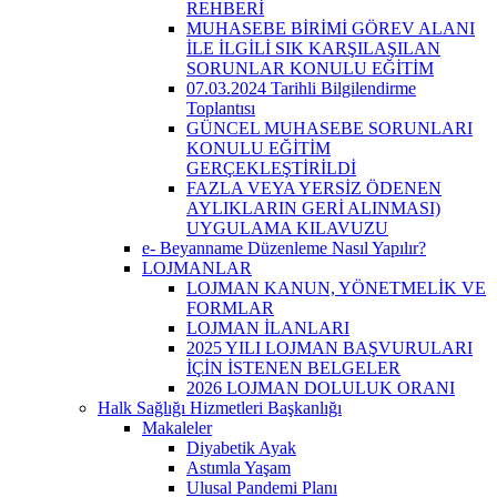
REHBERİ
MUHASEBE BİRİMİ GÖREV ALANI
İLE İLGİLİ SIK KARŞILAŞILAN
SORUNLAR KONULU EĞİTİM
07.03.2024 Tarihli Bilgilendirme
Toplantısı
GÜNCEL MUHASEBE SORUNLARI
KONULU EĞİTİM
GERÇEKLEŞTİRİLDİ
FAZLA VEYA YERSİZ ÖDENEN
AYLIKLARIN GERİ ALINMASI)
UYGULAMA KILAVUZU
e- Beyanname Düzenleme Nasıl Yapılır?
LOJMANLAR
LOJMAN KANUN, YÖNETMELİK VE
FORMLAR
LOJMAN İLANLARI
2025 YILI LOJMAN BAŞVURULARI
İÇİN İSTENEN BELGELER
2026 LOJMAN DOLULUK ORANI
Halk Sağlığı Hizmetleri Başkanlığı
Makaleler
Diyabetik Ayak
Astımla Yaşam
Ulusal Pandemi Planı