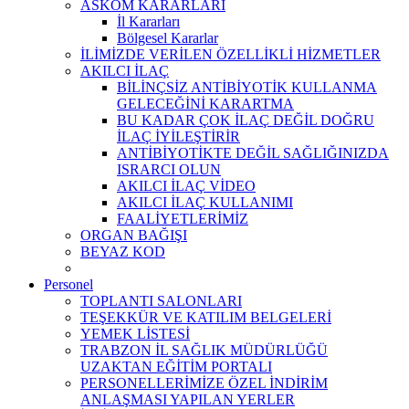
ASKOM KARARLARI
İl Kararları
Bölgesel Kararlar
İLİMİZDE VERİLEN ÖZELLİKLİ HİZMETLER
AKILCI İLAÇ
BİLİNÇSİZ ANTİBİYOTİK KULLANMA
GELECEĞİNİ KARARTMA
BU KADAR ÇOK İLAÇ DEĞİL DOĞRU
İLAÇ İYİLEŞTİRİR
ANTİBİYOTİKTE DEĞİL SAĞLIĞINIZDA
ISRARCI OLUN
AKILCI İLAÇ VİDEO
AKILCI İLAÇ KULLANIMI
FAALİYETLERİMİZ
ORGAN BAĞIŞI
BEYAZ KOD
Personel
TOPLANTI SALONLARI
TEŞEKKÜR VE KATILIM BELGELERİ
YEMEK LİSTESİ
TRABZON İL SAĞLIK MÜDÜRLÜĞÜ
UZAKTAN EĞİTİM PORTALI
PERSONELLERİMİZE ÖZEL İNDİRİM
ANLAŞMASI YAPILAN YERLER