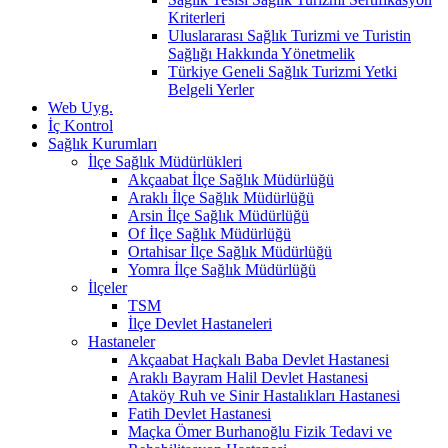
Kriterleri
Uluslararası Sağlık Turizmi ve Turistin
Sağlığı Hakkında Yönetmelik
Türkiye Geneli Sağlık Turizmi Yetki
Belgeli Yerler
Web Uyg.
İç Kontrol
Sağlık Kurumları
İlçe Sağlık Müdürlükleri
Akçaabat İlçe Sağlık Müdürlüğü
Araklı İlçe Sağlık Müdürlüğü
Arsin İlçe Sağlık Müdürlüğü
Of İlçe Sağlık Müdürlüğü
Ortahisar İlçe Sağlık Müdürlüğü
Yomra İlçe Sağlık Müdürlüğü
İlçeler
TSM
İlçe Devlet Hastaneleri
Hastaneler
Akçaabat Haçkalı Baba Devlet Hastanesi
Araklı Bayram Halil Devlet Hastanesi
Ataköy Ruh ve Sinir Hastalıkları Hastanesi
Fatih Devlet Hastanesi
Maçka Ömer Burhanoğlu Fizik Tedavi ve