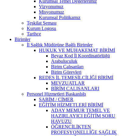
Kurumsal Temel Değerlerimiz
Vizyonumuz
Misyonumuz
Kurumsal Politikamız
Teşkilat Şeması
Kurum Logosu
Tarihçe
Birimler
İl Sağlık Müdürüne Bağlı Birimler
HUKUK VE MUHAKEMAT BİRİMİ
Beyaz Kod İl Koordinatörlüğü
Arabuluculuk
Birim Çalışanları
Birim Görevleri
REDES İL TEMESİLCİLİĞİ BİRİMİ
MEVZUATLAR
BİRİM ÇALIŞANLARI
Personel Hizmetleri Başkanlığı
SABİM / CİMER
EĞİTİM HİZMETLERİ BİRİMİ
ADAY MEMUR TEMEL VE
HAZIRLAYICI EĞİTİM SORU
HAVUZU
ÖĞRENCİLİKTEN
PROFESYONELLİĞE SAĞLIK