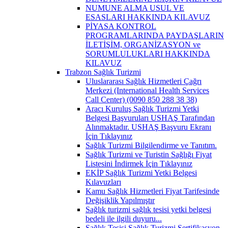
NUMUNE ALMA USUL VE
ESASLARI HAKKINDA KILAVUZ
PİYASA KONTROL
PROGRAMLARINDA PAYDAŞLARIN
İLETİŞİM, ORGANİZASYON ve
SORUMLULUKLARI HAKKINDA
KILAVUZ
Trabzon Sağlık Turizmi
Uluslararası Sağlık Hizmetleri Çağrı
Merkezi (International Health Services
Call Center) (0090 850 288 38 38)
Aracı Kuruluş Sağlık Turizmi Yetki
Belgesi Başvuruları USHAŞ Tarafından
Alınmaktadır. USHAŞ Başvuru Ekranı
İçin Tıklayınız
Sağlık Turizmi Bilgilendirme ve Tanıtım.
Sağlık Turizmi ve Turistin Sağlığı Fiyat
Listesini İndirmek İçin Tıklayınız
EKİP Sağlık Turizmi Yetki Belgesi
Kılavuzları
Kamu Sağlık Hizmetleri Fiyat Tarifesinde
Değişiklik Yapılmıştır
Sağlık turizmi sağlık tesisi yetki belgesi
bedeli ile ilgili duyuru...
Sağlık Tesisi Sağlık Turizmi Sertifikasyon